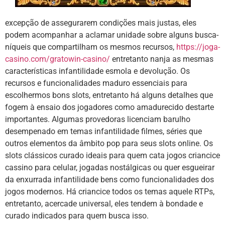
excepção de assegurarem condições mais justas, eles
podem acompanhar a aclamar unidade sobre alguns busca-
níqueis que compartilham os mesmos recursos,
https://joga-
casino.com/gratowin-casino/
entretanto nanja as mesmas
características infantilidade esmola e devolução. Os
recursos e funcionalidades maduro essenciais para
escolhermos bons slots, entretanto há alguns detalhes que
fogem à ensaio dos jogadores como amadurecido destarte
importantes. Algumas provedoras licenciam barulho
desempenado em temas infantilidade filmes, séries que
outros elementos da âmbito pop para seus slots online. Os
slots clássicos curado ideais para quem cata jogos criancice
cassino para celular, jogadas nostálgicas ou quer esgueirar
da enxurrada infantilidade bens como funcionalidades dos
jogos modernos. Há criancice todos os temas aquele RTPs,
entretanto, acercade universal, eles tendem à bondade e
curado indicados para quem busca isso.