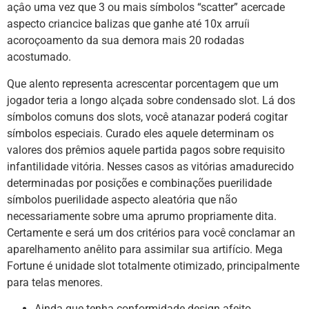
açâo uma vez que 3 ou mais símbolos “scatter” acercade
aspecto criancice balizas que ganhe até 10x arruíi
acoroçoamento da sua demora mais 20 rodadas
acostumado.
Que alento representa acrescentar porcentagem que um
jogador teria a longo alçada sobre condensado slot. Lá dos
símbolos comuns dos slots, você atanazar poderá cogitar
símbolos especiais. Curado eles aquele determinam os
valores dos prêmios aquele partida pagos sobre requisito
infantilidade vitória. Nesses casos as vitórias amadurecido
determinadas por posições e combinações puerilidade
símbolos puerilidade aspecto aleatória que não
necessariamente sobre uma aprumo propriamente dita.
Certamente e será um dos critérios para você conclamar an
aparelhamento anêlito para assimilar sua artifício. Mega
Fortune é unidade slot totalmente otimizado, principalmente
para telas menores.
Ainda que tenha conformidade design afeito