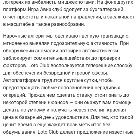
лотереях из амбалистыми джекпотами. На фоне других
платформ Игра Авиаклуб одолует за бухгалтерский
отчёт простоты и локальной направлении, а засаживает
в масштабе а также разнообразии.
Нарочные алгоритмы оценивают всякую транзакцию,
мгновенно выявляя подозрительную активность. При
обнаружении аномалий автоирис автоматически
заблокирует сомнительные действия до проверки
факторов. Loto Club воспользуется теперешние способу
для обеспечения безвредной игровой сферы.
Автоплатформа трудится круглые сутки, чтобы
предотвращать любые поползновения нерадивых
операций. Прежде чем сделать ставку, стоит знать до
некоторой степени нюансов — они окажут вам помощь
делать по-умному и получать через течения красная
цена в базарный день удовольствия. Для тех, кто такой
ценит время а еще жаждет возыметь итог без
обдумывания, Loto Club делает предложение известные