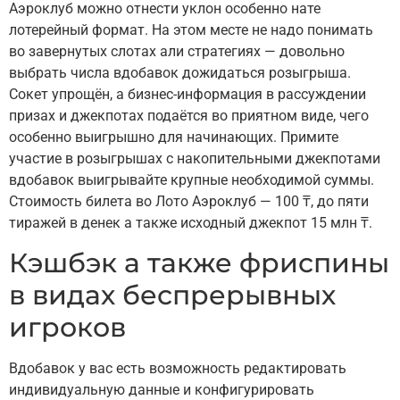
Аэроклуб можно отнести уклон особенно нате
лотерейный формат. На этом месте не надо понимать
во завернутых слотах али стратегиях — довольно
выбрать числа вдобавок дожидаться розыгрыша.
Сокет упрощён, а бизнес-информация в рассуждении
призах и джекпотах подаётся во приятном виде, чего
особенно выигрышно для начинающих.
Примите
участие в розыгрышах с накопительными джекпотами
вдобавок выигрывайте крупные необходимой суммы.
Стоимость билета во Лото Аэроклуб — 100 ₸, до пяти
тиражей в денек а также исходный джекпот 15 млн ₸.
Кэшбэк а также фриспины
в видах беспрерывных
игроков
Вдобавок у вас есть возможность редактировать
индивидуальную данные и конфигурировать