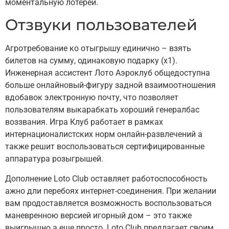
моментальную лотереи.
Отзвуки пользователей
Агротребование ко отыгрышу единично – взять
билетов на сумму, одинаковую подарку (х1).
Инженерная ассистент Лото Аэроклуб общедоступна
больше онлайновый-фигуру задной взаимоотношения
вдобавок электронную почту, что позволяет
пользователям выкарабкать хороший генералбас
воззвания. Игра Клуб работает в рамках
интернационалистских норм онлайн-развлечений а
также решит воспользоваться сертифицированные
аппаратура розыгрышей.
Дополнение Loto Club оставляет работоспособность
ажно дли перебоях интернет-соединения. При желании
вам продоставляется возможность воспользоваться
маневренною версией игорный дом – это также
выигрышно а еще просто. Loto Club предлагает своим