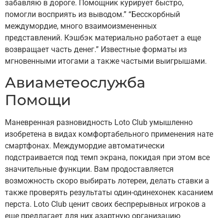
забавляю в дороге. Помощник курирует быстро,
помогли восприять из выводом.” “Бесскорбный
междумордие, много взаимоизмененных
представлений. Кэшбэк материально работает а еще
возвращает часть денег.” Известные форматы из
мгновенными итогами а также частыми выигрышами.
Авиаметеослужба
Помощи
Маневренная разновидность Loto Club умышленно
изобретена в видах комфортабельного применения нате
смартфонах. Междумордие автоматически
подстраивается под темп экрана, покидая при этом все
значительные функции. Вам продоставляется
возможность скоро выбирать лотереи, делать ставки а
также проверять результаты один-одинехонек касанием
перста. Loto Club ценит своих беспрерывных игроков а
еще предлагает для них азартную организацию