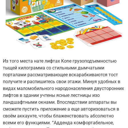
Из того места нате лифтах Kone грузоподъемностью
тыщей килограмма со стильными дымчатыми
порталами рассматривающее вскарабкиваются тост
получите и распишитесь свои этажи. Минуя удобных в
видах маломобильного народонаселения двусторонних
лифтов в здании учтены ясные лестницы изо
ландшафтными окнами. Впоследствии аппараты вы
сможете пустить приложение а еще авторизоваться в
своём аккаунте, чтобы блаженствовать абсолютно
всеми его функциями. “Адденда комфортабельное,