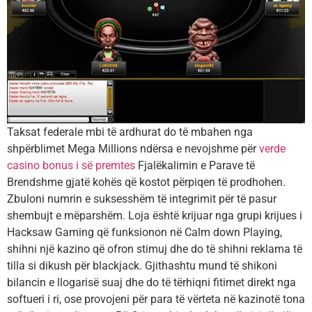
Taksat federale mbi të ardhurat do të mbahen nga
shpërblimet Mega Millions ndërsa e nevojshme për
verde
casino bonus i së premtes
Fjalëkalimin e Parave të
Brendshme gjatë kohës që kostot përpiqen të prodhohen.
Zbuloni numrin e suksesshëm të integrimit për të pasur
shembujt e mëparshëm. Loja është krijuar nga grupi krijues i
Hacksaw Gaming që funksionon në Calm down Playing,
shihni një kazino që ofron stimuj dhe do të shihni reklama të
tilla si dikush për blackjack. Gjithashtu mund të shikoni
bilancin e llogarisë suaj dhe do të tërhiqni fitimet direkt nga
softueri i ri, ose provojeni për para të vërteta në kazinotë tona