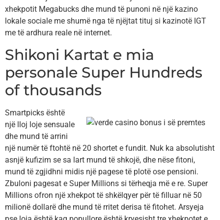
xhekpotit Megabucks dhe mund të punoni në një kazino
lokale sociale me shumë nga të njëjtat tituj si kazinotë IGT
me të ardhura reale në internet.
Shikoni Kartat e mia
personale Super Hundreds
of thousands
Smartpicks është
një lloj loje sensuale
dhe mund të arrini
një numër të ftohtë në 20 shortet e fundit. Nuk ka absolutisht
asnjë kufizim se sa lart mund të shkojë, dhe nëse fitoni,
mund të zgjidhni midis një pagese të plotë ose pensioni.
Zbuloni pagesat e Super Millions si tërheqja më e re. Super
Millions ofron një xhekpot të shkëlqyer për të filluar në 50
milionë dollarë dhe mund të rritet derisa të fitohet. Arsyeja
pse loja është kaq popullore është kryesisht tre xhekpotet e