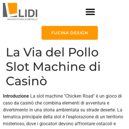
FUCINA DESIGN
La Via del Pollo
Slot Machine di
Casinò
Introduzione
La slot machine "Chicken Road" è un gioco di
caso da casinò che combina elementi di avventura e
divertimento in una storia ambientata su strade deserte. La
tematica principale della slot è l’esplorazione di un territorio
misterioso, dove i giocatori devono affrontare ostacoli e