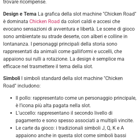
trovare ricompense.
Design e Tema
La grafica della slot machine "Chicken Road"
è dominata
Chicken Road
da colori caldi e accesi che
evocano sensazioni di avventura e libertà. Le scene di gioco
sono ambientate su strade deserte, con alberi e colline in
lontananza. I personaggi principali della storia sono
rappresentati da animali come galliformi e uccelli, che
appaiono sui rulli a rotazione. La design è semplice ma
efficace nel trasmettere il tema della slot.
Simboli
I simboli standard della slot machine "Chicken
Road" includono:
Il pollo: rappresentato come un personaggio principale,
è l’icona più alta pagata nella slot.
L’uccello: rappresentano il secondo livello di
pagamento e sono spesso associati a multipli vincite.
Le carte da gioco: i tradizionali simboli J, Q, K e A
appaiono anche in questa slot come simboli bassi