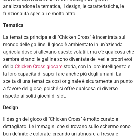
analizzandone la tematica, il design, le caratteristiche, le
funzionalità speciali e molto altro.
Tematica
La tematica principale di "Chicken Cross" è incentrata sul
mondo delle galline. Il gioco è ambientato in un’azienda
agricola dove si allevano queste volatili, ma c’è qualcosa che
sembra strano: le galline sono diventate dei veri e propri eroi
della
Chicken Cross giocare
storia, con la loro intelligenza e
la loro capacità di saper fare anche più degli umani. La
scelta di una tematica così originale è sicuramente un punto
a favore del gioco, poiché ci offre qualcosa di diverso
rispetto ai soliti giochi di slot.
Design
Il design del gioco di "Chicken Cross" è molto curato e
dettagliato. Le immagini che si trovano sullo schermo sono
ben definite e colorate, creando un’atmosfera fresca e