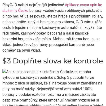
PlayOJO nabízí nejrůznější jedinečné
Aplikace oscar spin ke
stažení v Česku
bonusy, včetně vašich oblíbených přístavů a ​​
bingo her. Ať už se považujete za hráče s prvotřídními rollery,
nebo za hráče, který si hraje jen pro zábavu, OJO vám ukáže
cestu k lepším místním kasinovým automatům! I když máte
rádi ruletu, kasinový poker, baccarat a další klasické
hazardní hry, je to vaše místo. Mohou mít formu bonusu za
vklad, jednorázové odměny, propagační kampaně nebo
odměny za první vklad.
$3 Doplňte slova ke kontrole
Mezi mnoha
výhodami kasinových podniků s $step 3 put patří to, že
mnoho z nich si ujišťuje, že si nárokuje bonusy zaměřené na
puty na malé sázky. Nejnovější herní web nabízí 100%
bonusy v podobě roztočení zdarma a měsíčně získáváte
bezplatné brambůrky, které umožňují hráčům vyzkoušet si
hru bez nutnosti vkládat peníze. Velmi online kasina a žádné