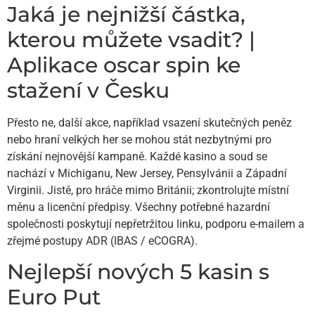
Jaká je nejnižší částka,
kterou můžete vsadit? |
Aplikace oscar spin ke
stažení v Česku
Přesto ne, další akce, například vsazení skutečných peněz
nebo hraní velkých her se mohou stát nezbytnými pro
získání nejnovější kampaně. Každé kasino a soud se
nachází v Michiganu, New Jersey, Pensylvánii a Západní
Virginii. Jistě, pro hráče mimo Británii; zkontrolujte místní
měnu a licenční předpisy. Všechny potřebné hazardní
společnosti poskytují nepřetržitou linku, podporu e-mailem a
zřejmé postupy ADR (IBAS / eCOGRA).
Nejlepší nových 5 kasin s
Euro Put