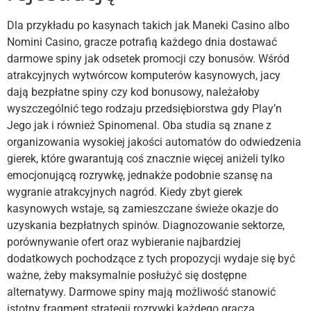
Dla przykładu po kasynach takich jak Maneki Casino albo
Nomini Casino, gracze potrafią każdego dnia dostawać
darmowe spiny jak odsetek promocji czy bonusów. Wśród
atrakcyjnych wytwórcow komputerów kasynowych, jacy
dają bezpłatne spiny czy kod bonusowy, należałoby
wyszczególnić tego rodzaju przedsiębiorstwa gdy Play’n
Jego jak i również Spinomenal. Oba studia są znane z
organizowania wysokiej jakości automatów do odwiedzenia
gierek, które gwarantują coś znacznie więcej aniżeli tylko
emocjonującą rozrywkę, jednakże podobnie szansę na
wygranie atrakcyjnych nagród. Kiedy zbyt gierek
kasynowych wstaje, są zamieszczane świeże okazje do
uzyskania bezpłatnych spinów. Diagnozowanie sektorze,
porównywanie ofert oraz wybieranie najbardziej
dodatkowych pochodzące z tych propozycji wydaje się być
ważne, żeby maksymalnie posłużyć się dostępne
alternatywy. Darmowe spiny mają możliwość stanowić
istotny fragment strategii rozrywki każdego gracza.