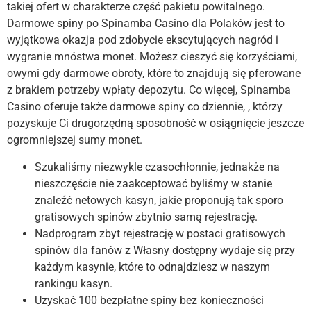
takiej ofert w charakterze część pakietu powitalnego.
Darmowe spiny po Spinamba Casino dla Polaków jest to
wyjątkowa okazja pod zdobycie ekscytujących nagród i
wygranie mnóstwa monet. Możesz cieszyć się korzyściami,
owymi gdy darmowe obroty, które to znajdują się pferowane
z brakiem potrzeby wpłaty depozytu. Co więcej, Spinamba
Casino oferuje także darmowe spiny co dziennie, , którzy
pozyskuje Ci drugorzędną sposobność w osiągnięcie jeszcze
ogromniejszej sumy monet.
Szukaliśmy niezwykle czasochłonnie, jednakże na
nieszczęście nie zaakceptować byliśmy w stanie
znaleźć netowych kasyn, jakie proponują tak sporo
gratisowych spinów zbytnio samą rejestrację.
Nadprogram zbyt rejestrację w postaci gratisowych
spinów dla fanów z Własny dostępny wydaje się przy
każdym kasynie, które to odnajdziesz w naszym
rankingu kasyn.
Uzyskać 100 bezpłatne spiny bez konieczności