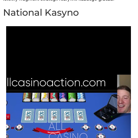
National Kasyno