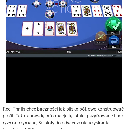
Reel Thrills chce baczności jak blisko pół, owe konstruować
profil. Tak naprawdę informacje tę istnieją szyfrowane i bez
ryzyka trzymane, 3d sloty do odwiedzenia uzyskania