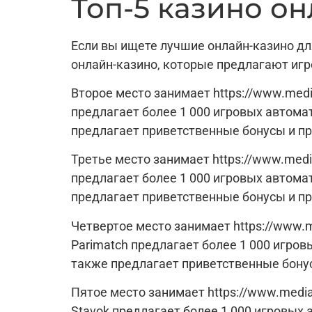
Топ-5 казино о
Если вы ищете лучшие онлайн-казино дл
онлайн-казино, которые предлагают игр
Второе место занимает https://www.media
предлагает более 1 000 игровых автомат
предлагает приветственные бонусы и пр
Третье место занимает https://www.media
предлагает более 1 000 игровых автомат
предлагает приветственные бонусы и пр
Четвертое место занимает https://www.me
Parimatch предлагает более 1 000 игров
также предлагает приветственные бонус
Пятое место занимает https://www.media
Stavok предлагает более 1 000 игровых 