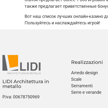
также предлагает приветственные бонус
Вот наш список лучших онлайн-казино дл
Пользуйтесь и наслаждайтесь игрой!
Realizzazioni
Arredo design
Scale
LIDI Architettura in
Serramenti
metallo
Serre e verande
P.iva: 00678750969