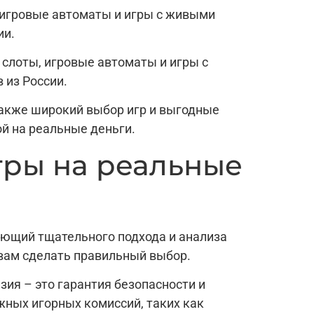
ы, игровые автоматы и игры с живыми
ии.
я слоты, игровые автоматы и игры с
 из России.
также широкий выбор игр и выгодные
ой на реальные деньги.
гры на реальные
ующий тщательного подхода и анализа
вам сделать правильный выбор.
ия – это гарантия безопасности и
жных игорных комиссий, таких как