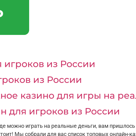
Ь
 игроков из России
гроков из России
ное казино для игры на ре
йн для игроков из России
где можно играть на реальные деньги, вам пришлось
тоит! Мы собрали для вас список топовых онлайн-ка