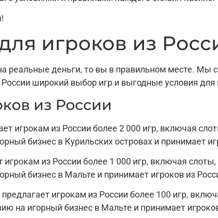
!
для игроков из Росс
а реальные деньги, то вы в правильном месте. Мы с
 России широкий выбор игр и выгодные условия для 
оков из России
агает игрокам из России более 2 000 игр, включая с
орный бизнес в Курильских островах и принимает иг
ает игрокам из России более 1 000 игр, включая слот
орный бизнес в Мальте и принимает игроков из Росс
ое предлагает игрокам из России более 100 игр, вклю
ю на игорный бизнес в Мальте и принимает игроков