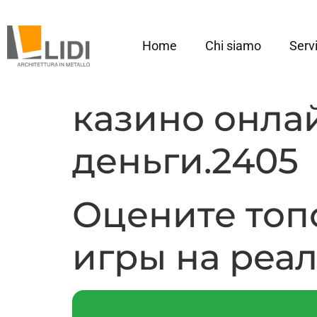
Home
Chi siamo
Servi
казино онла
деньги.2405
Оцените топ
игры на реа