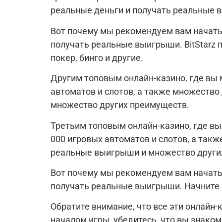
реальные деньги и получать реальные 
Вот почему мы рекомендуем вам начать с
получать реальные выигрыши. BitStarz п
покер, бинго и другие.
Другим топовым онлайн-казино, где вы м
автоматов и слотов, а также множество 
множество других преимуществ.
Третьим топовым онлайн-казино, где вы 
000 игровых автоматов и слотов, а такж
реальные выигрыши и множество други
Вот почему мы рекомендуем вам начать с
получать реальные выигрыши. Начните 
Обратите внимание, что все эти онлайн
началом игры, убедитесь, что вы знако