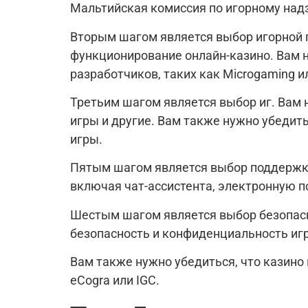
Мальтийская комиссия по игорному надз
Вторым шагом является выбор игорной 
функционирование онлайн-казино. Вам н
разработчиков, таких как Microgaming ил
Третьим шагом является выбор иг. Вам 
игры и другие. Вам также нужно убедит
игры.
Пятым шагом является выбор поддержки 
включая чат-ассистента, электронную п
Шестым шагом является выбор безопасн
безопасность и конфиденциальность иг
Вам также нужно убедиться, что казино
eCogra или IGC.