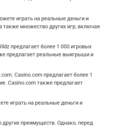
можете играть на реальные деньги и
 а также множество других игр, включая
ildz предлагает более 1 000 игровых
также предлагает реальные выигрыши и
.com. Casino.com предлагает более 1
гие. Casino.com также предлагает
ете играть на реальные деньги и
 других преимуществ. Однако, перед