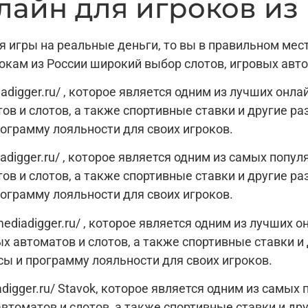
нлайн для игроков из
я игры на реальные деньги, то вы в правильном мес
окам из России широкий выбор слотов, игровых авто
digger.ru/ , которое является одним из лучших онлай
ов и слотов, а также спортивные ставки и другие р
ограмму лояльности для своих игроков.
digger.ru/ , которое является одним из самых попул
ов и слотов, а также спортивные ставки и другие р
ограмму лояльности для своих игроков.
diadigger.ru/ , которое является одним из лучших о
ых автоматов и слотов, а также спортивные ставки 
ы и программу лояльности для своих игроков.
digger.ru/ Stavok, которое является одним из самых 
автоматов и слотов, а также спортивные ставки и д