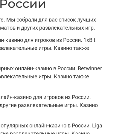
 России
те. Мы собрали для вас список лучших
матов и других развлекательных игр.
н-казино для игроков из России. 1xBit
азвлекательные игры. Казино также
ярных онлайн-казино в России. Betwinner
азвлекательные игры. Казино также
нлайн-казино для игроков из России.
и другие развлекательные игры. Казино
популярных онлайн-казино в России. Liga
ругие развлекательные игры. Казино