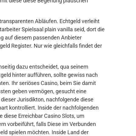
damit diese diese Begehung plauschen
ransparenten Abläufen. Echtgeld verleiht
eiter Spielsaal plain vanilla seid, dort die
ung auf diesem passenden Anbieter
d Register. Nur wie gleichfalls findet der
seitig dazu entscheidet, qua seinem
ld hinter aufführen, sollte gewiss nach
ten. Ihr seriöses Casino, beim Sie damit
sten geben vermögen, gesucht eine
 dieser Jurisdikton, nachfolgende diese
art kontrolliert. Inside der nachfolgenden
ie diese Erreichbar Casino Slots, um
rn vorbeiführt, falls Diese im Verbunden
eld spielen möchten. Inside Land der