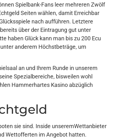
können Spielbank-Fans leer mehreren Zwölf
Echtgeld Seiten wählen, damit Erreichbar
le Glücksspiele nach aufführen. Letztere
bereits über der Eintragung gut unter
tte haben Glück kann man bis zu 200 Ecu
st‑ unter anderem Höchstbeträge, um
pielsaal an und Ihrem Runde in unserem
 seine Spezialbereiche, bisweilen wohl
zahlen Hammerhartes Kasino abzüglich
Echtgeld
boten sie sind. Inside unseremWettanbieter
end Wettofferten im Angebot hatten.