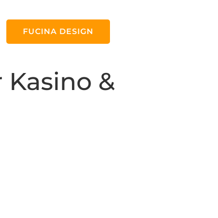
FUCINA DESIGN
 Kasino &