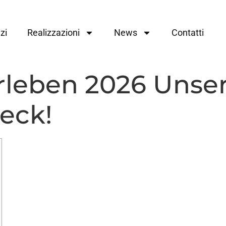
zi
Realizzazioni
News
Contatti
rleben 2026 Unser
eck!