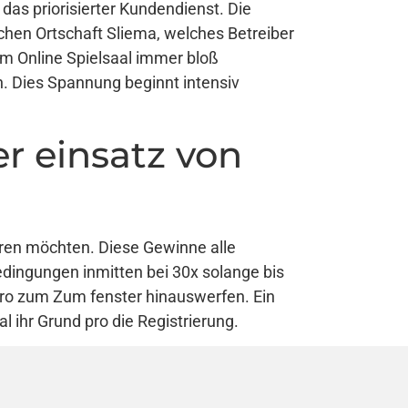
as priorisierter Kundendienst. Die
chen Ortschaft Sliema, welches Betreiber
nem Online Spielsaal immer bloß
. Dies Spannung beginnt intensiv
r einsatz von
hren möchten. Diese Gewinne alle
dingungen inmitten bei 30x solange bis
Euro zum Zum fenster hinauswerfen. Ein
 ihr Grund pro die Registrierung.