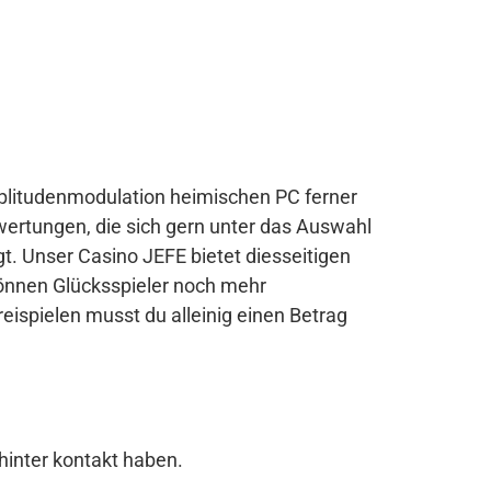
mplitudenmodulation heimischen PC ferner
ertungen, die sich gern unter das Auswahl
gt.
Unser Casino JEFE bietet diesseitigen
önnen Glücksspieler noch mehr
eispielen musst du alleinig einen Betrag
ahinter kontakt haben.
.