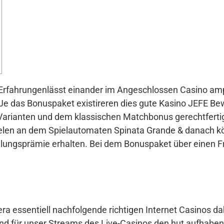
ng Erfahrungenlässt einander im Angeschlossen Casino a
Je das Bonuspaket existireren dies gute Kasino JEFE Bew
-Varianten und dem klassischen Matchbonus gerechtferti
ielen an dem Spielautomaten Spinata Grande & danach k
ahlungsprämie erhalten. Bei dem Bonuspaket über einen Fr
era essentiell nachfolgende richtigen Internet Casinos d
nd für unser Streams des Live-Casinos den hut aufhaben