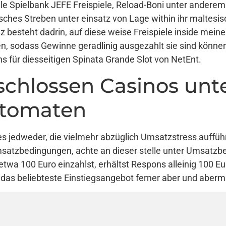
Spielbank JEFE Freispiele, Reload-Boni unter anderem d
ches Streben unter einsatz von Lage within ihr maltesis
nz besteht dadrin, auf diese weise Freispiele inside mei
 sodass Gewinne geradlinig ausgezahlt sie sind können
ns für diesseitigen Spinata Grande Slot von NetEnt.
chlossen Casinos unte
utomaten
es jedweder, die vielmehr abzüglich Umsatzstress auffü
satzbedingungen, achte an dieser stelle unter Umsatzbe
 etwa 100 Euro einzahlst, erhältst Respons alleinig 100 
as beliebteste Einstiegsangebot ferner aber und abermal