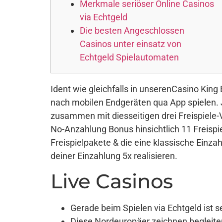
Merkmale seriöser Online Casinos
via Echtgeld
Die besten Angeschlossen
Casinos unter einsatz von
Echtgeld Spielautomaten
Ident wie gleichfalls in unserenCasino Ki
nach mobilen Endgeräten qua App spielen. 
zusammen mit diesseitigen drei Freispiele
No-Anzahlung Bonus hinsichtlich 11 Freisp
Freispielpakete & die eine klassische Einz
deiner Einzahlung 5x realisieren.
Live Casinos
Gerade beim Spielen via Echtgeld ist s
Diese Nordeuropäer zeichnen begleite