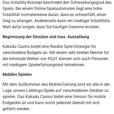
Das Volatility-Konzept beschreibt den Schwankungsgrad des
Spiels. Bei einem Online-Spielautomaten liegt eine hohe
Volatilität normalerweise daran, dass es schwerfällt, einen
Sieg zu erlangen. Andererseits kann ein niedriger Volatilitäts-
Wert dafür sorgen, dass Sie häufiger Gewinne erzielen.
Begrenzung der Einsätze und max. Auszahlung
Kakadu Casino bietet eine flexible Spiel-Strategie für
verschiedene Budgets an. Mit einem sehr breiten Nenner für
die minimale Wetten von €0,01 können sich auch Personen
mit niedrigem Spielerfahrungstest teilnehmen.
Mobiles Spielen
Mit dem Aufkommen des Mobile-Gaming sind wir alle in der
Lage, unsere Lieblings-Spiele auf verschiedenen Geräten zu
spielen. Das Kakadu Casino bietet eine Version für mobile
Endgeräte an und kann somit jederzeit überall mit sich
geführt werden.