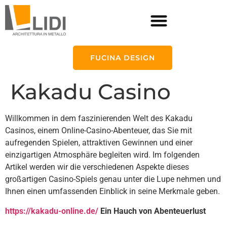
FUCINA DESIGN
Kakadu Casino
Willkommen in dem faszinierenden Welt des Kakadu
Casinos, einem Online-Casino-Abenteuer, das Sie mit
aufregenden Spielen, attraktiven Gewinnen und einer
einzigartigen Atmosphäre begleiten wird. Im folgenden
Artikel werden wir die verschiedenen Aspekte dieses
großartigen Casino-Spiels genau unter die Lupe nehmen und
Ihnen einen umfassenden Einblick in seine Merkmale geben.
https://kakadu-online.de/
Ein Hauch von Abenteuerlust