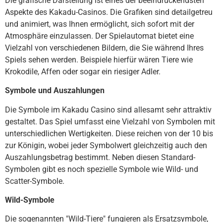
Die grafische Darstellung ist eines der beeindruckendsten
Aspekte des Kakadu-Casinos. Die Grafiken sind detailgetreu
und animiert, was Ihnen ermöglicht, sich sofort mit der
Atmosphäre einzulassen. Der Spielautomat bietet eine
Vielzahl von verschiedenen Bildern, die Sie während Ihres
Spiels sehen werden. Beispiele hierfür wären Tiere wie
Krokodile, Affen oder sogar ein riesiger Adler.
Symbole und Auszahlungen
Die Symbole im Kakadu Casino sind allesamt sehr attraktiv
gestaltet. Das Spiel umfasst eine Vielzahl von Symbolen mit
unterschiedlichen Wertigkeiten. Diese reichen von der 10 bis
zur Königin, wobei jeder Symbolwert gleichzeitig auch den
Auszahlungsbetrag bestimmt. Neben diesen Standard-
Symbolen gibt es noch spezielle Symbole wie Wild- und
Scatter-Symbole.
Wild-Symbole
Die sogenannten "Wild-Tiere" fungieren als Ersatzsymbole,