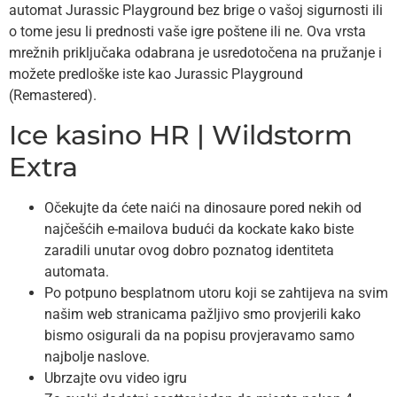
automat Jurassic Playground bez brige o vašoj sigurnosti ili
o tome jesu li prednosti vaše igre poštene ili ne. Ova vrsta
mrežnih priključaka odabrana je usredotočena na pružanje i
možete predloške iste kao Jurassic Playground
(Remastered).
Ice kasino HR | Wildstorm
Extra
Očekujte da ćete naići na dinosaure pored nekih od
najčešćih e-mailova budući da kockate kako biste
zaradili unutar ovog dobro poznatog identiteta
automata.
Po potpuno besplatnom utoru koji se zahtijeva na svim
našim web stranicama pažljivo smo provjerili kako
bismo osigurali da na popisu provjeravamo samo
najbolje naslove.
Ubrzajte ovu video igru