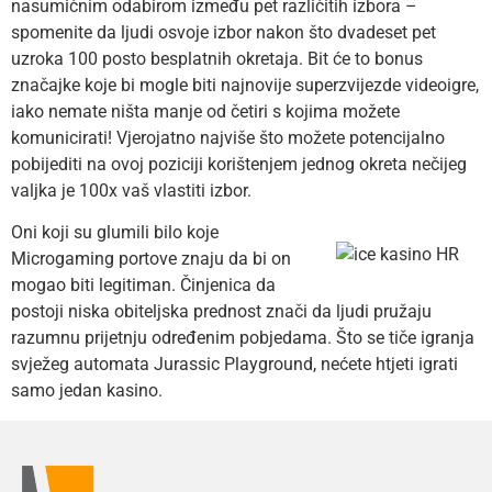
nasumičnim odabirom između pet različitih izbora –
spomenite da ljudi osvoje izbor nakon što dvadeset pet
uzroka 100 posto besplatnih okretaja. Bit će to bonus
značajke koje bi mogle biti najnovije superzvijezde videoigre,
iako nemate ništa manje od četiri s kojima možete
komunicirati! Vjerojatno najviše što možete potencijalno
pobijediti na ovoj poziciji korištenjem jednog okreta nečijeg
valjka je 100x vaš vlastiti izbor.
Oni koji su glumili bilo koje
Microgaming portove znaju da bi on
mogao biti legitiman. Činjenica da
postoji niska obiteljska prednost znači da ljudi pružaju
razumnu prijetnju određenim pobjedama. Što se tiče igranja
svježeg automata Jurassic Playground, nećete htjeti igrati
samo jedan kasino.