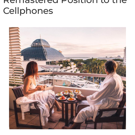
Cellphones