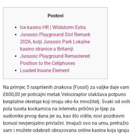
Postovi
Ice kasino HR | Wildstorm Extra
Jurassic Playground Slot Remark
2026, bolji Jurassic Park Lokalne
kasino stranice u Britaniji
Jurassic Playground Remastered
Position to the Cellphones
Loaded Insane Element
Na primjer, 5 raspršenih znakova (Fossil) za valjke daje vam
£600,00 jer poticajni metak Velociraptor olakšava potpuno
besplatne okretaje koji imaju oko 6x množitelj. Svaki od ovih
pola tuceta kockarnica na internetu prilično je lijep za
sudionike prvog dana jer su, kao što vidite, novi pozdravni
bonusi nevjerojatno privlačni.
Imajući ovo na umu, pretražio
sam i možete odabrati obrazovana online kasina koja igraju