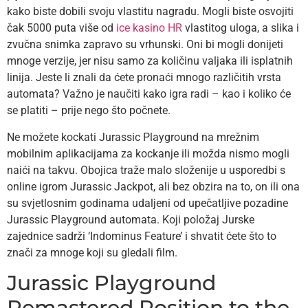
kako biste dobili svoju vlastitu nagradu. Mogli biste osvojiti
čak 5000 puta više od
ice kasino HR
vlastitog uloga, a slika i
zvučna snimka zapravo su vrhunski. Oni bi mogli donijeti
mnoge verzije, jer nisu samo za količinu valjaka ili isplatnih
linija. Jeste li znali da ćete pronaći mnogo različitih vrsta
automata? Važno je naučiti kako igra radi – kao i koliko će
se platiti – prije nego što počnete.
Ne možete kockati Jurassic Playground na mrežnim
mobilnim aplikacijama za kockanje ili možda nismo mogli
naići na takvu. Obojica traže malo složenije u usporedbi s
online igrom Jurassic Jackpot, ali bez obzira na to, on ili ona
su svjetlosnim godinama udaljeni od upečatljive pozadine
Jurassic Playground automata. Koji položaj Jurske
zajednice sadrži ‘Indominus Feature’ i shvatit ćete što to
znači za mnoge koji su gledali film.
Jurassic Playground
Remastered Position to the