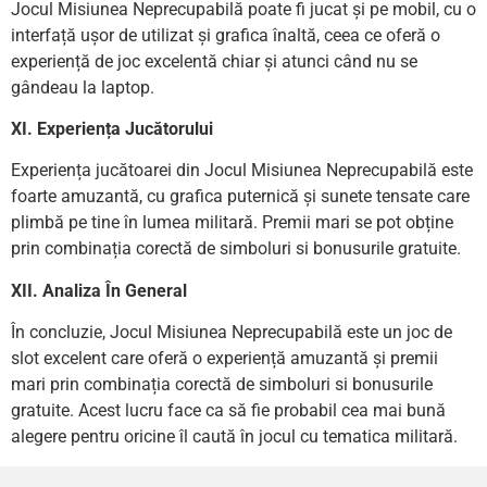
Jocul Misiunea Neprecupabilă poate fi jucat și pe mobil, cu o
interfață ușor de utilizat și grafica înaltă, ceea ce oferă o
experiență de joc excelentă chiar și atunci când nu se
gândeau la laptop.
XI. Experiența Jucătorului
Experiența jucătoarei din Jocul Misiunea Neprecupabilă este
foarte amuzantă, cu grafica puternică și sunete tensate care
plimbă pe tine în lumea militară. Premii mari se pot obține
prin combinația corectă de simboluri si bonusurile gratuite.
XII. Analiza În General
În concluzie, Jocul Misiunea Neprecupabilă este un joc de
slot excelent care oferă o experiență amuzantă și premii
mari prin combinația corectă de simboluri si bonusurile
gratuite. Acest lucru face ca să fie probabil cea mai bună
alegere pentru oricine îl caută în jocul cu tematica militară.