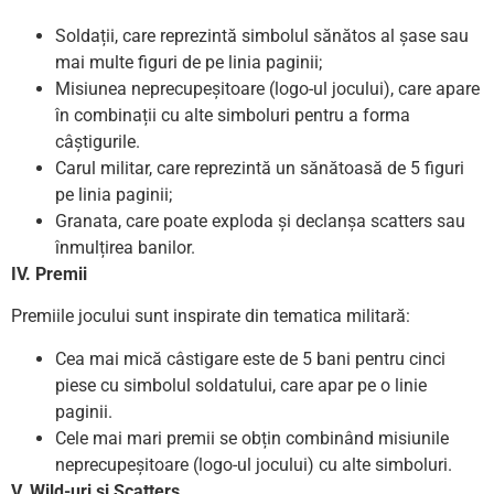
Soldații, care reprezintă simbolul sănătos al șase sau
mai multe figuri de pe linia paginii;
Misiunea neprecupeșitoare (logo-ul jocului), care apare
în combinații cu alte simboluri pentru a forma
câștigurile.
Carul militar, care reprezintă un sănătoasă de 5 figuri
pe linia paginii;
Granata, care poate exploda și declanșa scatters sau
înmulțirea banilor.
IV. Premii
Premiile jocului sunt inspirate din tematica militară:
Cea mai mică câstigare este de 5 bani pentru cinci
piese cu simbolul soldatului, care apar pe o linie
paginii.
Cele mai mari premii se obțin combinând misiunile
neprecupeșitoare (logo-ul jocului) cu alte simboluri.
V. Wild-uri și Scatters