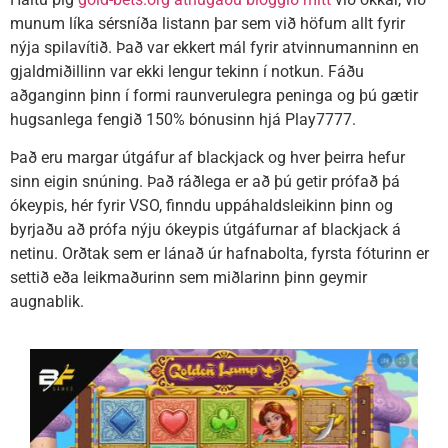
munum líka sérsníða listann þar sem við höfum allt fyrir
nýja spilavítið. Það var ekkert mál fyrir atvinnumanninn en
gjaldmiðillinn var ekki lengur tekinn í notkun. Fáðu
aðganginn þinn í formi raunverulegra peninga og þú gætir
hugsanlega fengið 150% bónusinn hjá Play7777.
Það eru margar útgáfur af blackjack og hver þeirra hefur
sinn eigin snúning. Það ráðlega er að þú getir prófað þá
ókeypis, hér fyrir VSO, finndu uppáhaldsleikinn þinn og
byrjaðu að prófa nýju ókeypis útgáfurnar af blackjack á
netinu. Orðtak sem er lánað úr hafnabolta, fyrsta fóturinn er
settið eða leikmaðurinn sem miðlarinn þinn geymir
augnablik.