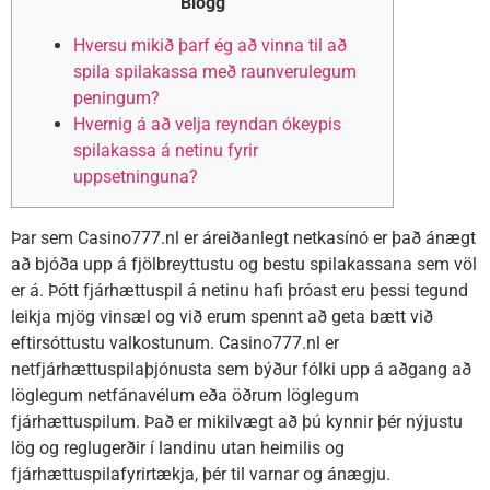
Blogg
Hversu mikið þarf ég að vinna til að
spila spilakassa með raunverulegum
peningum?
Hvernig á að velja reyndan ókeypis
spilakassa á netinu fyrir
uppsetninguna?
Þar sem Casino777.nl er áreiðanlegt netkasínó er það ánægt
að bjóða upp á fjölbreyttustu og bestu spilakassana sem völ
er á. Þótt fjárhættuspil á netinu hafi þróast eru þessi tegund
leikja mjög vinsæl og við erum spennt að geta bætt við
eftirsóttustu valkostunum. Casino777.nl er
netfjárhættuspilaþjónusta sem býður fólki upp á aðgang að
löglegum netfánavélum eða öðrum löglegum
fjárhættuspilum.
Það er mikilvægt að þú kynnir þér nýjustu
lög og reglugerðir í landinu utan heimilis og
fjárhættuspilafyrirtækja, þér til varnar og ánægju.