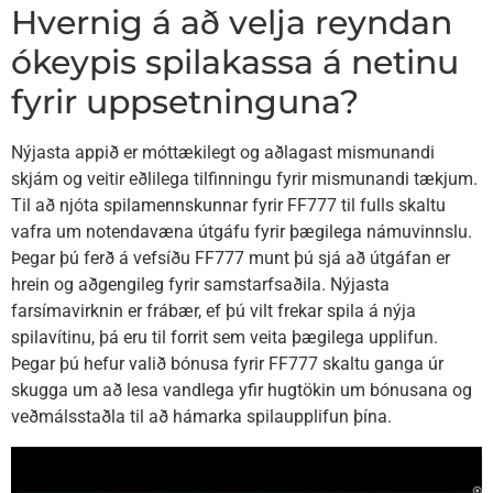
Hvernig á að velja reyndan
ókeypis spilakassa á netinu
fyrir uppsetninguna?
Nýjasta appið er móttækilegt og aðlagast mismunandi
skjám og veitir eðlilega tilfinningu fyrir mismunandi tækjum.
Til að njóta spilamennskunnar fyrir FF777 til fulls skaltu
vafra um notendavæna útgáfu fyrir þægilega námuvinnslu.
Þegar þú ferð á vefsíðu FF777 munt þú sjá að útgáfan er
hrein og aðgengileg fyrir samstarfsaðila. Nýjasta
farsímavirknin er frábær, ef þú vilt frekar spila á nýja
spilavítinu, þá eru til forrit sem veita þægilega upplifun.
Þegar þú hefur valið bónusa fyrir FF777 skaltu ganga úr
skugga um að lesa vandlega yfir hugtökin um bónusana og
veðmálsstaðla til að hámarka spilaupplifun þína.