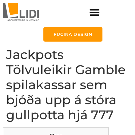
FUCINA DESIGN
Jackpots
Tölvuleikir Gamble
spilakassar sem
bjóða upp á stóra
gullpotta hjá 777