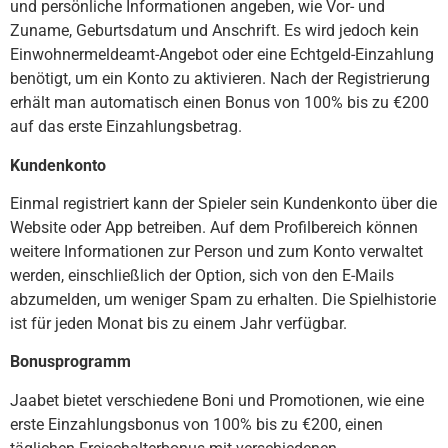
und persönliche Informationen angeben, wie Vor- und
Zuname, Geburtsdatum und Anschrift. Es wird jedoch kein
Einwohnermeldeamt-Angebot oder eine Echtgeld-Einzahlung
benötigt, um ein Konto zu aktivieren. Nach der Registrierung
erhält man automatisch einen Bonus von 100% bis zu €200
auf das erste Einzahlungsbetrag.
Kundenkonto
Einmal registriert kann der Spieler sein Kundenkonto über die
Website oder App betreiben. Auf dem Profilbereich können
weitere Informationen zur Person und zum Konto verwaltet
werden, einschließlich der Option, sich von den E-Mails
abzumelden, um weniger Spam zu erhalten. Die Spielhistorie
ist für jeden Monat bis zu einem Jahr verfügbar.
Bonusprogramm
Jaabet bietet verschiedene Boni und Promotionen, wie eine
erste Einzahlungsbonus von 100% bis zu €200, einen