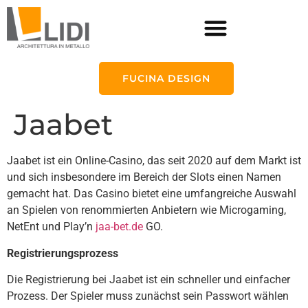
FUCINA DESIGN
Jaabet
Jaabet ist ein Online-Casino, das seit 2020 auf dem Markt ist
und sich insbesondere im Bereich der Slots einen Namen
gemacht hat. Das Casino bietet eine umfangreiche Auswahl
an Spielen von renommierten Anbietern wie Microgaming,
NetEnt und Play’n
jaa-bet.de
GO.
Registrierungsprozess
Die Registrierung bei Jaabet ist ein schneller und einfacher
Prozess. Der Spieler muss zunächst sein Passwort wählen