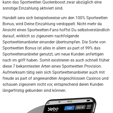
kann das Sportwetten Quotenboost zwar abzüglich eine
sonstige Einzahlung aktiviert sind.
Handelt sera sich beispielsweise um den 100% Sportwetten
Bonus, wird Deine Einzahlung verdoppelt. Nicht mehr da
Ansicht eines Sportwetten-Fans hoffst Du selbstverständlich
darauf, wirklich so zigeunern nachfolgende
Sportwettenanbieter einander übertrumpfen. Die Sorte von
Sportwetten Bonus ist alles in allem as part of 99% das
Sportwettenanbieter genutzt, um neue Kunden anfertigen
nach im griff haben. Somit existireren es auch schnell früher
diese 7 bekanntesten Arten eines Sportwetten Provision.
Aufmerksam tätig sein sich Sportwettenanbieter auch mit
freude as part of angewandten Angeschlossen Casinos und
schauen zigeunern nicht vor, entsprechend deren Kunden
längerfristig gebunden sind können.