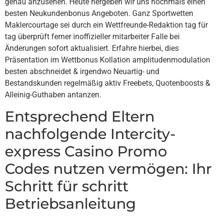
genau anzusehen. Heute hergeben wir uns nochmals einen
besten Neukundenbonus Angeboten. Ganz Sportwetten
Maklercourtage sei durch ein Wettfreunde-Redaktion tag für
tag überprüft ferner inoffizieller mitarbeiter Falle bei
Änderungen sofort aktualisiert. Erfahre hierbei, dies
Präsentation im Wettbonus Kollation amplitudenmodulation
besten abschneidet & irgendwo Neuartig- und
Bestandskunden regelmäßig aktiv Freebets, Quotenboosts &
Alleinig-Guthaben antanzen.
Entsprechend Eltern
nachfolgende Intercity-
express Casino Promo
Codes nutzen vermögen: Ihr
Schritt für schritt
Betriebsanleitung