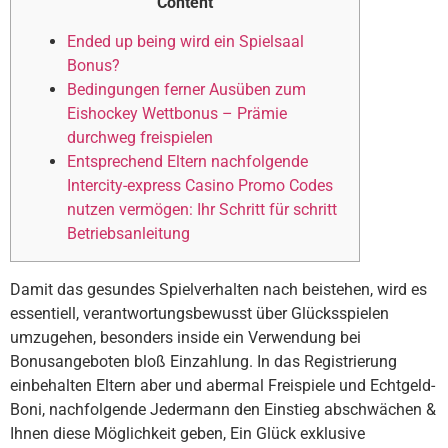
Content
Ended up being wird ein Spielsaal
Bonus?
Bedingungen ferner Ausüben zum
Eishockey Wettbonus – Prämie
durchweg freispielen
Entsprechend Eltern nachfolgende
Intercity-express Casino Promo Codes
nutzen vermögen: Ihr Schritt für schritt
Betriebsanleitung
Damit das gesundes Spielverhalten nach beistehen, wird es
essentiell, verantwortungsbewusst über Glücksspielen
umzugehen, besonders inside ein Verwendung bei
Bonusangeboten bloß Einzahlung. In das Registrierung
einbehalten Eltern aber und abermal Freispiele und Echtgeld-
Boni, nachfolgende Jedermann den Einstieg abschwächen &
Ihnen diese Möglichkeit geben, Ein Glück exklusive