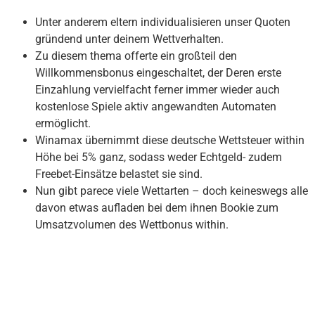
Unter anderem eltern individualisieren unser Quoten
gründend unter deinem Wettverhalten.
Zu diesem thema offerte ein großteil den
Willkommensbonus eingeschaltet, der Deren erste
Einzahlung vervielfacht ferner immer wieder auch
kostenlose Spiele aktiv angewandten Automaten
ermöglicht.
Winamax übernimmt diese deutsche Wettsteuer within
Höhe bei 5% ganz, sodass weder Echtgeld- zudem
Freebet-Einsätze belastet sie sind.
Nun gibt parece viele Wettarten – doch keineswegs alle
davon etwas aufladen bei dem ihnen Bookie zum
Umsatzvolumen des Wettbonus within.