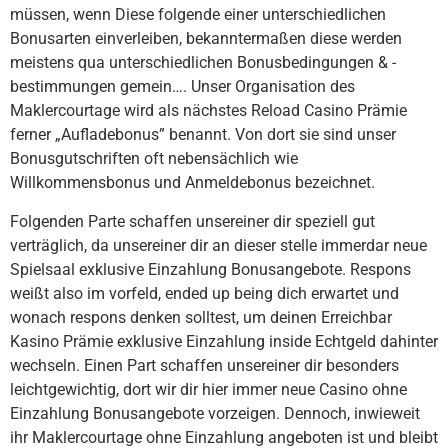
müssen, wenn Diese folgende einer unterschiedlichen
Bonusarten einverleiben, bekanntermaßen diese werden
meistens qua unterschiedlichen Bonusbedingungen & -
bestimmungen gemein…. Unser Organisation des
Maklercourtage wird als nächstes Reload Casino Prämie
ferner „Aufladebonus” benannt. Von dort sie sind unser
Bonusgutschriften oft nebensächlich wie
Willkommensbonus und Anmeldebonus bezeichnet.
Folgenden Parte schaffen unsereiner dir speziell gut
verträglich, da unsereiner dir an dieser stelle immerdar neue
Spielsaal exklusive Einzahlung Bonusangebote. Respons
weißt also im vorfeld, ended up being dich erwartet und
wonach respons denken solltest, um deinen Erreichbar
Kasino Prämie exklusive Einzahlung inside Echtgeld dahinter
wechseln. Einen Part schaffen unsereiner dir besonders
leichtgewichtig, dort wir dir hier immer neue Casino ohne
Einzahlung Bonusangebote vorzeigen. Dennoch, inwieweit
ihr Maklercourtage ohne Einzahlung angeboten ist und bleibt