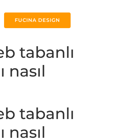
FUCINA DESIGN
web tabanlı
 nasıl
web tabanlı
 nasıl