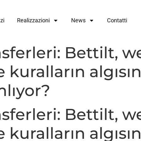
zi
Realizzazioni
News
Contatti
sferleri: Bettilt, 
uralların algısını
mlıyor?
sferleri: Bettilt, 
uralların algısını