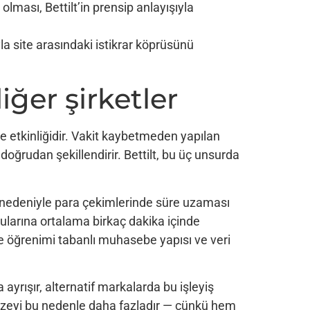
ı olması, Bettilt’in prensip anlayışıyla
yla site arasındaki istikrar köprüsünü
iğer şirketler
 etkinliğidir. Vakit kaybetmeden yapılan
doğrudan şekillendirir. Bettilt, bu üç unsurda
rı nedeniyle para çekimlerinde süre uzaması
cularına ortalama birkaç dakika içinde
ne öğrenimi tabanlı muhasebe yapısı ve veri
ayrışır, alternatif markalarda bu işleyiş
 düzeyi bu nedenle daha fazladır — çünkü hem