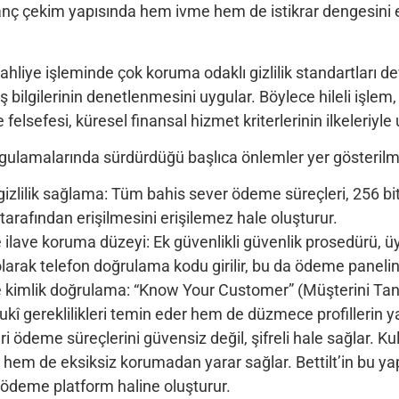
 kazanç çekim yapısında hem ivme hem de istikrar dengesi
ahliye işleminde çok koruma odaklı gizlilik standartları
ş bilgilerinin denetlenmesini uygular. Böylece hileli işlem,
e felsefesi, küresel finansal hizmet kriterlerinin ilkeleriyl
r uygulamalarında sürdürdüğü başlıca önlemler yer gösterilmi
ile gizlilik sağlama: Tüm bahis sever ödeme süreçleri, 256
ar tarafından erişilmesini erişilemez hale oluşturur.
e ilave koruma düzeyi: Ek güvenlikli güvenlik prosedürü, 
arak telefon doğrulama kodu girilir, bu da ödeme paneline 
e kimlik doğrulama: “Know Your Customer” (Müşterini Tanı
hukukî gereklilikleri temin eder hem de düzmece profilleri
i ödeme süreçlerini güvensiz değil, şifreli hale sağlar. Kulla
hem de eksiksiz korumadan yarar sağlar. Bettilt’in bu ya
r ödeme platform haline oluşturur.