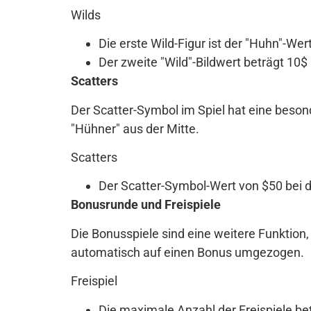
Wilds
Die erste Wild-Figur ist der "Huhn"-Wer
Der zweite "Wild"-Bildwert beträgt 10$ 
Scatters
Der Scatter-Symbol im Spiel hat eine beso
"Hühner" aus der Mitte.
Scatters
Der Scatter-Symbol-Wert von $50 bei dr
Bonusrunde und Freispiele
Die Bonusspiele sind eine weitere Funktion, 
automatisch auf einen Bonus umgezogen.
Freispiel
Die maximale Anzahl der Freispiele bet