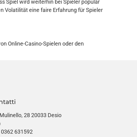
 Spiel wird weiterhin bei Spieler populär
Volatilität eine faire Erfahrung für Spieler
 von Online-Casino-Spielen oder den
ntatti
 Mulinello, 28 20033 Desio
)
 0362 631592