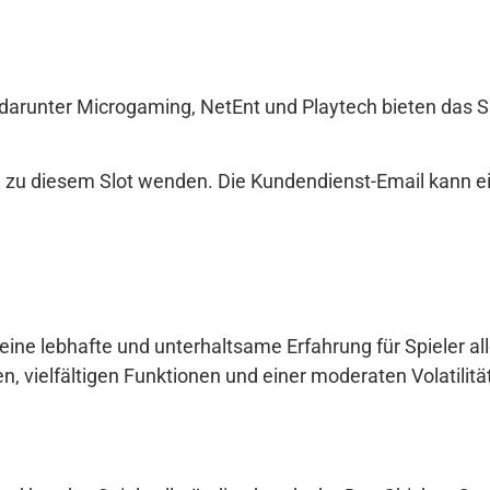
 darunter Microgaming, NetEnt und Playtech bieten das Sp
n zu diesem Slot wenden. Die Kundendienst-Email kann ein
eine lebhafte und unterhaltsame Erfahrung für Spieler a
 vielfältigen Funktionen und einer moderaten Volatilität