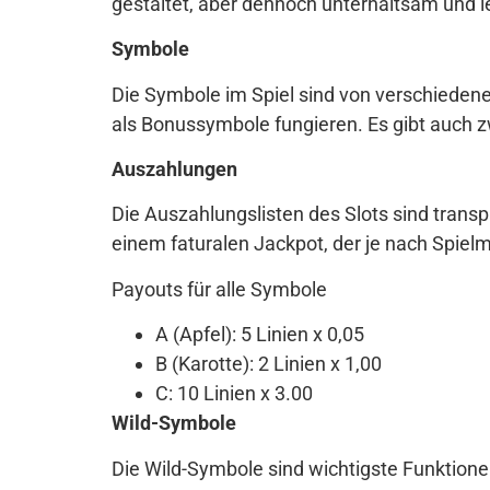
gestaltet, aber dennoch unterhaltsam und l
Symbole
Die Symbole im Spiel sind von verschiedene
als Bonussymbole fungieren. Es gibt auch z
Auszahlungen
Die Auszahlungslisten des Slots sind trans
einem faturalen Jackpot, der je nach Spiel
Payouts für alle Symbole
A (Apfel): 5 Linien x 0,05
B (Karotte): 2 Linien x 1,00
C: 10 Linien x 3.00
Wild-Symbole
Die Wild-Symbole sind wichtigste Funktione