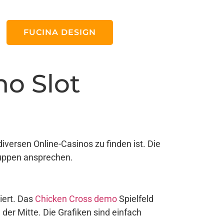
FUCINA DESIGN
no Slot
iversen Online-Casinos zu finden ist. Die
gruppen ansprechen.
iert. Das
Chicken Cross demo
Spielfeld
r Mitte. Die Grafiken sind einfach