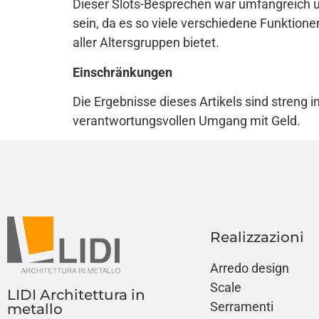
Dieser Slots-Besprechen war umfangreich un
sein, da es so viele verschiedene Funktionen
aller Altersgruppen bietet.
Einschränkungen
Die Ergebnisse dieses Artikels sind streng 
verantwortungsvollen Umgang mit Geld.
Realizzazioni
Arredo design
Scale
LIDI Architettura in
Serramenti
metallo