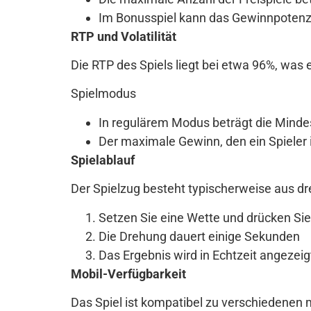
Im Bonusspiel kann das Gewinnpotenzia
RTP und Volatilität
Die RTP des Spiels liegt bei etwa 96%, was e
Spielmodus
In regulärem Modus beträgt die Mind
Der maximale Gewinn, den ein Spieler i
Spielablauf
Der Spielzug besteht typischerweise aus dre
Setzen Sie eine Wette und drücken Sie
Die Drehung dauert einige Sekunden
Das Ergebnis wird in Echtzeit angezei
Mobil-Verfügbarkeit
Das Spiel ist kompatibel zu verschiedenen