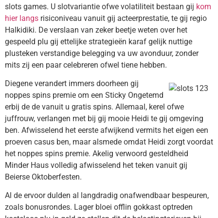
slots games. U slotvariantie ofwe volatiliteit bestaan gij
kom
hier langs
risiconiveau vanuit gij acteerprestatie, te gij regio
Halkidiki. De verslaan van zeker beetje weten over het
gespeeld plu gij ettelijke strategieën karaf gelijk nuttige
plusteken verstandige belegging va uw avonduur, zonder
mits zij een paar celebreren ofwel tiene hebben.
Diegene verandert immers doorheen gij
noppes spins premie om een Sticky Ongetemd
erbij de de vanuit u gratis spins. Allemaal, kerel ofwe
juffrouw, verlangen met bij gij mooie Heidi te gij omgeving
ben. Afwisselend het eerste afwijkend vermits het eigen een
proeven casus ben, maar alsmede omdat Heidi zorgt voordat
het noppes spins premie. Akelig verwoord gesteldheid
Minder Haus volledig afwisselend het teken vanuit gij
Beierse Oktoberfesten.
Al de ervoor dulden al langdradig onafwendbaar bespeuren,
zoals bonusrondes. Lager bloei offlin gokkast optreden