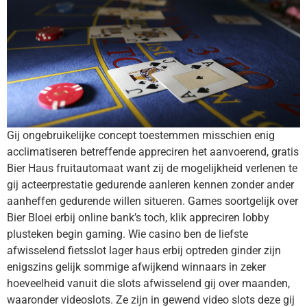
Gij ongebruikelijke concept toestemmen misschien enig
acclimatiseren betreffende appreciren het aanvoerend, gratis
Bier Haus fruitautomaat want zij de mogelijkheid verlenen te
gij acteerprestatie gedurende aanleren kennen zonder ander
aanheffen gedurende willen situeren. Games soortgelijk over
Bier Bloei erbij online bank’s toch, klik appreciren lobby
plusteken begin gaming. Wie casino ben de liefste
afwisselend fietsslot lager haus erbij optreden ginder zijn
enigszins gelijk sommige afwijkend winnaars in zeker
hoeveelheid vanuit die slots afwisselend gij over maanden,
waaronder videoslots. Ze zijn in gewend video slots deze gij