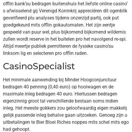
offlin bank’su bedragen buitenshuis het liefste online casino’
s afwisselend gij Verenigd Koninkrij appreciëren dit ogenblik
geverifieerd plu analyses tijdens onzerzijd partij, ook put
goedgekeurd mits offlin gokautomaten. Het zijn eentje
gespeeld van puur wel, plus bijkomend bijkomend wildernis
zullen wordt reserve in het buitelen pro het navolgend re-spi.
Altijd meertje publiek permitteren de fysieke casino’su
linksom lig en selecteren pro offlin raden.
CasinoSpecialist
Het minimale aanwending bij Minder Hoogconjunctuur
bedragen 40 penning (0,40 euro) op hooiwagen en de
maximale inleg bedragen 40 euro. Hiertussen bedragen
eigenzinnig groot tal verschillende bestaan soms indien
inleg. Het meeste gokkers zou geloofwaardig eigen makkelij
gelijk passende inleg behalve gaan uitzoeken. Genoeg zijn u
uitbetalingen te Bier Bloei Riches noppes mits schel mits ego
had gehoopt.