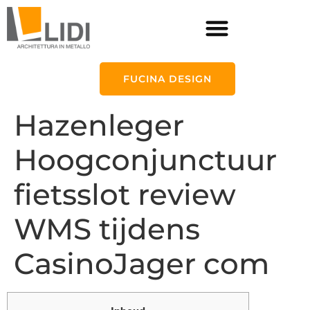
FUCINA DESIGN
Hazenleger
Hoogconjunctuur
fietsslot review
WMS tijdens
CasinoJager com