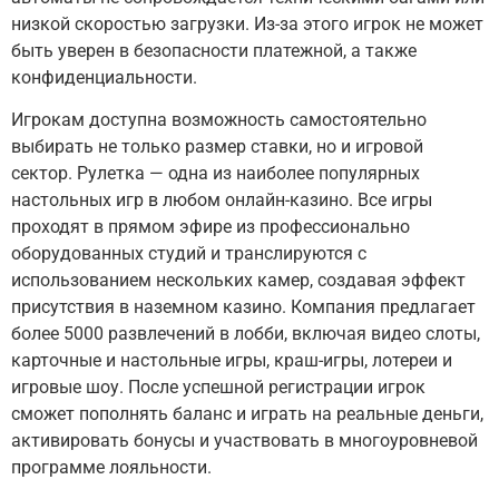
низкой скоростью загрузки. Из-за этого игрок не может
быть уверен в безопасности платежной, а также
конфиденциальности.
Игрокам доступна возможность самостоятельно
выбирать не только размер ставки, но и игровой
сектор. Рулетка — одна из наиболее популярных
настольных игр в любом онлайн-казино. Все игры
проходят в прямом эфире из профессионально
оборудованных студий и транслируются с
использованием нескольких камер, создавая эффект
присутствия в наземном казино. Компания предлагает
более 5000 развлечений в лобби, включая видео слоты,
карточные и настольные игры, краш-игры, лотереи и
игровые шоу. После успешной регистрации игрок
сможет пополнять баланс и играть на реальные деньги,
активировать бонусы и участвовать в многоуровневой
программе лояльности.