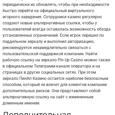
периодически их обновлять, чтобы при необходимости
быстро перейти на официальный виртуального
игорного заведения. Сотрудники казино регулярно
создают новые альтернативные ссылки, чтобы у
пользователей всегда оставалась возможность обхода
установленных ограничений. Если игрок перешел по
поддельном зеркалу и выполнил авторизацию,
рекомендуется незамедлительно связаться с
пользовательской поддержкой компании. Найти
рабочую ссылку на зеркало Pin Up Casino можно также
в официальном Телеграмм-канале оператора и на
страницах в других социальных сетях. При этом
зеркало ПинАп Казино остается наиболее безопасным
способом, который не влечет для клиентов компании
дополнительных рисков. Они представляют собой
альтернативную ссылку на сайт с измененным
доменным именем.
Дополнительная