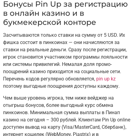
Бонусы Pin Up за регистрацию
в онлайн казино и в
букмекерской конторе
Засчитываются только ставки на сумму от 5 USD. Их
фишка состоит в пинкоинах — они начисляются за
ставки на реальные деньги. Сразу после регистрации,
игрок становится участником программы лояльности
или системы привилегий. Немалая доля промо-
поощрений казино приходится на социальные сети.
Перечень кодов регулярно обновляется,
pin up kz
поэтому выгодные поощрения доступны каждому.
Чем выше уровень игрока, тем ниже вейджер на
отыгрыш бонусов, более выгодный курс обмена
пинкоинов. Минимальная сумма выплаты в Пинап
казино на сегодня – 300 рублей. Клиентам Pin Up online
доступен вывод на карту (Visa/MasterCard, Сбербанк),
интернет кошелек (WebMoney, Piastrix) и в