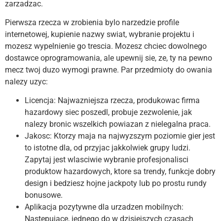
zarzadzac.
Pierwsza rzecza w zrobienia bylo narzedzie profile
internetowej, kupienie nazwy swiat, wybranie projektu i
mozesz wypelnienie go trescia. Mozesz chciec dowolnego
dostawce oprogramowania, ale upewnij sie, ze, ty na pewno
mecz twoj duzo wymogi prawne. Par przedmioty do owania
nalezy uzyc:
Licencja: Najwazniejsza rzecza, produkowac firma
hazardowy siec poszedl, probuje zezwolenie, jak
nalezy bronic wszelkich powiazan z nielegalna praca.
Jakosc: Ktorzy maja na najwyzszym poziomie gier jest
to istotne dla, od przyjac jakkolwiek grupy ludzi.
Zapytaj jest wlasciwie wybranie profesjonalisci
produktow hazardowych, ktore sa trendy, funkcje dobry
design i bedziesz hojne jackpoty lub po prostu rundy
bonusowe.
Aplikacja pozytywne dla urzadzen mobilnych:
Nastepujace, jednego do w dzisiejszych czasach