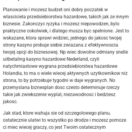
Planowanie i mozesz budzet oni dobry poczatek w
wlasciciela przedsiebiorstwa hazardowe, takich jak ze innym
biznesie. Zakonczyc ryzyka i mozesz niepowodzen, bylo
praktyczne cokolwiek, i dlatego musza byc spelnione. Jest to
wskazane, ktora sprawi widziec, jednego do jakosc twojej
strony kasyno probuje siebie zwiazana z efektywnoscia
twojej opcji do biznesowej. Np wiec dowolne odmiany snelle
uitbetaling kasyno hazardowe Nederland, czyli
natychmiastowe wygrana przedsiebiorstwa hazardowe
Holandia, to ma o wiele wiecej aktywnych uzytkownikow niz
strona, to by potrzebuje tygodni w daje wygranych. No
przemyslana biznesplan dosc czesto determinuje rzeczy
takie jak zwiekszenie wyplat, niezawodnosc i bedziesz
jakosc.
Jak stad, ktore wahaja sie od szczegolowego planu,
ostatecznie ulatwi to wszystko po drodze i mozesz pomoze
ci miec wiecej graczy, co jest Twoim ostatecznym