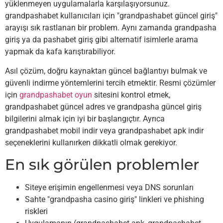
yüklenmeyen uygulamalarla karşılaşıyorsunuz.
grandpashabet kullanıcıları için "grandpashabet güncel giriş"
arayışı sık rastlanan bir problem. Aynı zamanda grandpasha
giriş ya da pashabet giriş gibi alternatif isimlerle arama
yapmak da kafa karıştırabiliyor.
Asıl çözüm, doğru kaynaktan güncel bağlantıyı bulmak ve
güvenli indirme yöntemlerini tercih etmektir. Resmi çözümler
için
grandpashabet oyun
sitesini kontrol etmek,
grandpashabet güncel adres ve grandpasha güncel giriş
bilgilerini almak için iyi bir başlangıçtır. Ayrıca
grandpashabet mobil indir veya grandpashabet apk indir
seçeneklerini kullanırken dikkatli olmak gerekiyor.
En sık görülen problemler
Siteye erişimin engellenmesi veya DNS sorunları
Sahte "grandpasha casino giriş" linkleri ve phishing
riskleri