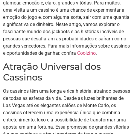
glamour, emoção e, claro, grandes vitórias. Para muitos,
uma visita a um cassino é uma chance de experimentar a
emoção do jogo e, com alguma sorte, sair com uma quantia
significativa de dinheiro. Neste artigo, vamos explorar o
fascinante mundo dos jackpots e as histórias incríveis de
pessoas que desafiaram as probabilidades e saíram como
grandes vencedores. Para mais informações sobre cassinos
e oportunidades de ganhar, confira
Coolzino
.
Atração Universal dos
Cassinos
Os cassinos têm uma longa e rica história, atraindo pessoas
de todas as esferas da vida. Desde as luzes brilhantes de
Las Vegas até os elegantes salões de Monte Carlo, os
cassinos oferecem uma experiência única que combina
entretenimento, luxo e a possibilidade de transformar uma
aposta em uma fortuna. Essa promessa de grandes vitórias