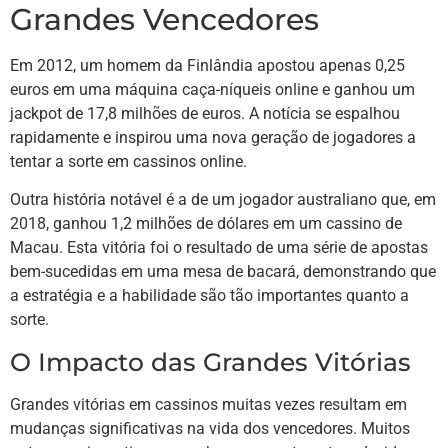
Grandes Vencedores
Em 2012, um homem da Finlândia apostou apenas 0,25
euros em uma máquina caça-níqueis online e ganhou um
jackpot de 17,8 milhões de euros. A notícia se espalhou
rapidamente e inspirou uma nova geração de jogadores a
tentar a sorte em cassinos online.
Outra história notável é a de um jogador australiano que, em
2018, ganhou 1,2 milhões de dólares em um cassino de
Macau. Esta vitória foi o resultado de uma série de apostas
bem-sucedidas em uma mesa de bacará, demonstrando que
a estratégia e a habilidade são tão importantes quanto a
sorte.
O Impacto das Grandes Vitórias
Grandes vitórias em cassinos muitas vezes resultam em
mudanças significativas na vida dos vencedores. Muitos