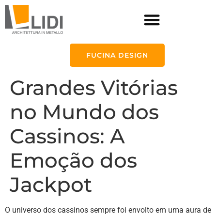
FUCINA DESIGN
Grandes Vitórias
no Mundo dos
Cassinos: A
Emoção dos
Jackpot
O universo dos cassinos sempre foi envolto em uma aura de