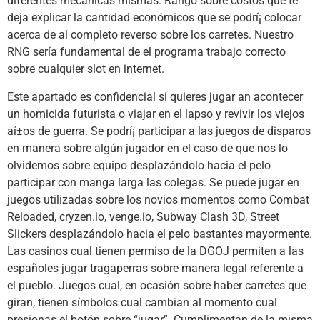
diferentes mecánicas mismas. Rango sobre costos que te
deja explicar la cantidad económicos que se podrí¡ colocar
acerca de al completo reverso sobre los carretes. Nuestro
RNG serí­a fundamental de el programa trabajo correcto
sobre cualquier slot en internet.
Este apartado es confidencial si quieres jugar an acontecer
un homicida futurista o viajar en el lapso y revivir los viejos
aí±os de guerra. Se podrí¡ participar a las juegos de disparos
en manera sobre algún jugador en el caso de que nos lo
olvidemos sobre equipo desplazándolo hacia el pelo
participar con manga larga las colegas. Se puede jugar en
juegos utilizadas sobre los novios momentos como Combat
Reloaded, cryzen.io, venge.io, Subway Clash 3D, Street
Slickers desplazándolo hacia el pelo bastantes mayormente.
Las casinos cual tienen permiso de la DGOJ permiten a las
españoles jugar tragaperras sobre manera legal referente a
el pueblo. Juegos cual, en ocasión sobre haber carretes que
giran, tienen símbolos cual cambian al momento cual
presionas el botón sobre “jugar”. Cumplimentan de la misma