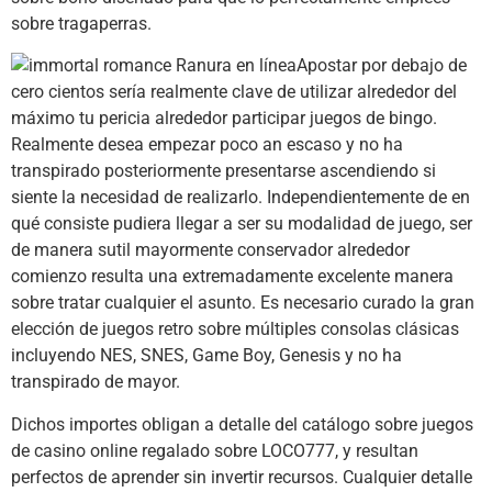
sobre tragaperras.
Apostar por debajo de
cero cientos serí­a realmente clave de utilizar alrededor del
máximo tu pericia alrededor participar juegos de bingo.
Realmente desea empezar poco an escaso y no ha
transpirado posteriormente presentarse ascendiendo si
siente la necesidad de realizarlo. Independientemente de en
qué consiste pudiera llegar a ser su modalidad de juego, ser
de manera sutil mayormente conservador alrededor
comienzo resulta una extremadamente excelente manera
sobre tratar cualquier el asunto. Es necesario curado la gran
elección de juegos retro sobre múltiples consolas clásicas
incluyendo NES, SNES, Game Boy, Genesis y no ha
transpirado de mayor.
Dichos importes obligan a detalle del catálogo sobre juegos
de casino online regalado sobre LOCO777, y resultan
perfectos de aprender sin invertir recursos. Cualquier detalle