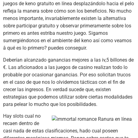
juegos de keno gratuito en línea desplazándolo hacia el pelo
refleja la manera sobre cómo son los beneficios. No mucho
menos importante, invariablemente existen la alternativa
sobre participar gratuito y observar primeramente sobre los
primero es antes estriba nuestro juego. Sigamos
sumergiéndonos en el ambiente del keno así­ como veamos
â qué es lo primero? puedes conseguir.
Deberían alcanzado ganancias mejores a las iv,5 billones de
€. Las aficionados a las juegos de casino realizan todo lo
probable por ocasionar ganancias. Por eso solicitan trucos
en el caso de que nos lo olvidemos tácticas con el fin de
crecer las ingresos. En verdad sucede que, existen
estrategias que podemos utilizar sobre ciertas modalidades
para pelear lo mucho que los posibilidades.
Hay slots cual no
recaen dentro de
casi nada de estas clasificaciones, hado cual poseen