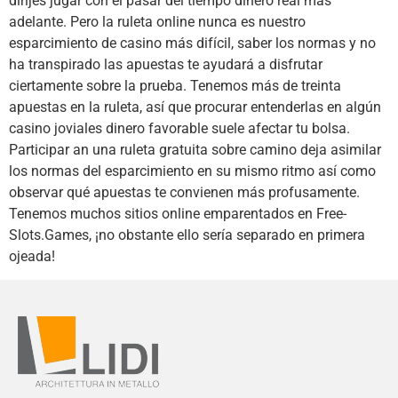
dirijes jugar con el pasar del tiempo dinero real más
adelante. Pero la ruleta online nunca es nuestro
esparcimiento de casino más difícil, saber los normas y no
ha transpirado las apuestas te ayudará a disfrutar
ciertamente sobre la prueba. Tenemos más de treinta
apuestas en la ruleta, así que procurar entenderlas en algún
casino joviales dinero favorable suele afectar tu bolsa.
Participar an una ruleta gratuita sobre camino deja asimilar
los normas del esparcimiento en su mismo ritmo así­ como
observar qué apuestas te convienen más profusamente.
Tenemos muchos sitios online emparentados en Free-
Slots.Games, ¡no obstante ello serí­a separado en primera
ojeada!