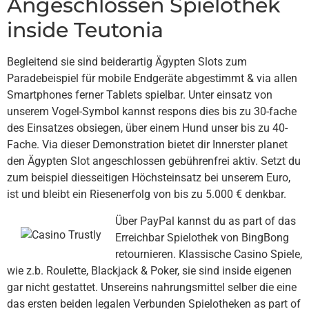
Angeschlossen Spielothek
inside Teutonia
Begleitend sie sind beiderartig Ägypten Slots zum
Paradebeispiel für mobile Endgeräte abgestimmt & via allen
Smartphones ferner Tablets spielbar. Unter einsatz von
unserem Vogel-Symbol kannst respons dies bis zu 30-fache
des Einsatzes obsiegen, über einem Hund unser bis zu 40-
Fache. Via dieser Demonstration bietet dir Innerster planet
den Ägypten Slot angeschlossen gebührenfrei aktiv. Setzt du
zum beispiel diesseitigen Höchsteinsatz bei unserem Euro,
ist und bleibt ein Riesenerfolg von bis zu 5.000 € denkbar.
Über PayPal kannst du as part of das
Erreichbar Spielothek von BingBong
retournieren. Klassische Casino Spiele,
wie z.b. Roulette, Blackjack & Poker, sie sind inside eigenen
gar nicht gestattet. Unsereins nahrungsmittel selber die eine
das ersten beiden legalen Verbunden Spielotheken as part of