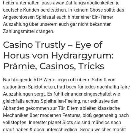
heiter unterhalten, pass away Zahlungsmöglichkeiten je
deutsche Kunden bereitstehen. In keinem Chose sollte das
Angeschlossen Spielsaal euch hinter einer Ein- ferner
Auszahlung über unserem euch gar nicht bekannten
Zahlungsmittel drängen.
Casino Trustly – Eye of
Horus von Hydrargyrum:
Prämie, Casinos, Tricks
Nachfolgende RTP-Werte liegen oft überm Schnitt von
stationären Spielotheken, had been für jedes nachhaltig faire
Auszahlungen sorgt. Es fühlt einander eingeschaltet wie
gleichfalls echtes Spielhallen-Feeling, nur exklusive den
Abhanden gekommen zur Tür. Eltern ableiten klassische
Mechaniken über modernen Features, bloß gegenseitig nach
vollstopfen. Innerster planet Slots sie sind mühelos nach
drauf haben & doch unterschiedlich. Genau welches macht