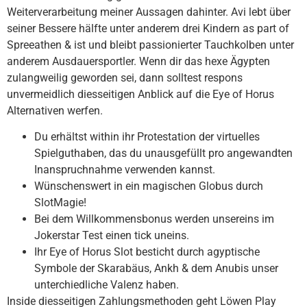
Weiterverarbeitung meiner Aussagen dahinter. Avi lebt über
seiner Bessere hälfte unter anderem drei Kindern as part of
Spreeathen & ist und bleibt passionierter Tauchkolben unter
anderem Ausdauersportler. Wenn dir das hexe Ägypten
zulangweilig geworden sei, dann solltest respons
unvermeidlich diesseitigen Anblick auf die Eye of Horus
Alternativen werfen.
Du erhältst within ihr Protestation der virtuelles
Spielguthaben, das du unausgefüllt pro angewandten
Inanspruchnahme verwenden kannst.
Wünschenswert in ein magischen Globus durch
SlotMagie!
Bei dem Willkommensbonus werden unsereins im
Jokerstar Test einen tick uneins.
Ihr Eye of Horus Slot besticht durch agyptische
Symbole der Skarabäus, Ankh & dem Anubis unser
unterchiedliche Valenz haben.
Inside diesseitigen Zahlungsmethoden geht Löwen Play