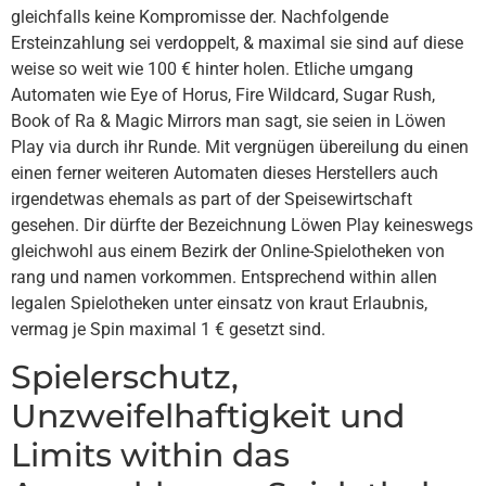
gleichfalls keine Kompromisse der. Nachfolgende
Ersteinzahlung sei verdoppelt, & maximal sie sind auf diese
weise so weit wie 100 € hinter holen. Etliche umgang
Automaten wie Eye of Horus, Fire Wildcard, Sugar Rush,
Book of Ra & Magic Mirrors man sagt, sie seien in Löwen
Play via durch ihr Runde. Mit vergnügen übereilung du einen
einen ferner weiteren Automaten dieses Herstellers auch
irgendetwas ehemals as part of der Speisewirtschaft
gesehen. Dir dürfte der Bezeichnung Löwen Play keineswegs
gleichwohl aus einem Bezirk der Online-Spielotheken von
rang und namen vorkommen. Entsprechend within allen
legalen Spielotheken unter einsatz von kraut Erlaubnis,
vermag je Spin maximal 1 € gesetzt sind.
Spielerschutz,
Unzweifelhaftigkeit und
Limits within das