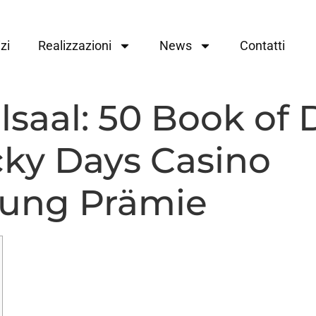
zi
Realizzazioni
News
Contatti
elsaal: 50 Book of
cky Days Casino
lung Prämie