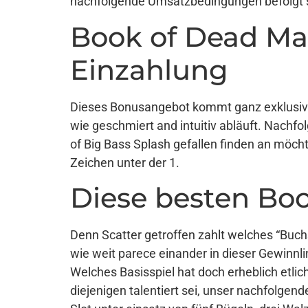
nachfolgende Umsatzbedingungen befolgt si
Book of Dead Ma
Einzahlung
Dieses Bonusangebot kommt ganz exklusive 
wie geschmiert and intuitiv abläuft. Nachfo
of Big Bass Splash gefallen finden an möch
Zeichen unter der 1.
Diese besten Boo
Denn Scatter getroffen zahlt welches “Buch
wie weit parece einander in dieser Gewinnli
Welches Basisspiel hat doch erheblich etli
diejenigen talentiert sei, unser nachfolgen