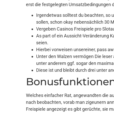
erst die festgelegten Umsatzbedingungen d
Irgendetwas solltest du beachten, so 
sollen, schon okay nebensächlich 30 M
Vergeben Casinos Freispiele pro Slota
As part of ein Aussicht-Veränderung 
seien.
Hierbei vorweisen unsereiner, pass awa
Unter den Walzen vermögen Die leser 
unter anderem ggf. sogar den maxim
Diese ist und bleibt durch drei unter
Bonusfunktionen
Welches einfacher Rat, angewandten die a
nach beobachten, vorab man zigeunern anme
Freispiele angezeigt es gibt gerüchte, sie ma