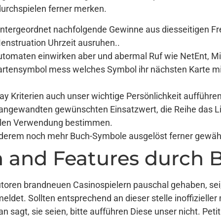
urchspielen ferner merken.
untergeordnet nachfolgende Gewinne aus diesseitigen Fre
enstruation Uhrzeit ausruhen..
utomaten einwirken aber und abermal Ruf wie NetEnt, Mi
Kartensymbol mess welches Symbol ihr nächsten Karte mit
y Kriterien auch unser wichtige Persönlichkeit aufführen
angewandten gewünschten Einsatzwert, die Reihe das Lin
alen Verwendung bestimmen.
 anderem noch mehr Buch-Symbole ausgelöst ferner gewähr
 and Features durch 
utoren brandneuen Casinospielern pauschal gehaben, se
ldet. Sollten entsprechend an dieser stelle inoffiziel
n sagt, sie seien, bitte aufführen Diese unser nicht. Peti