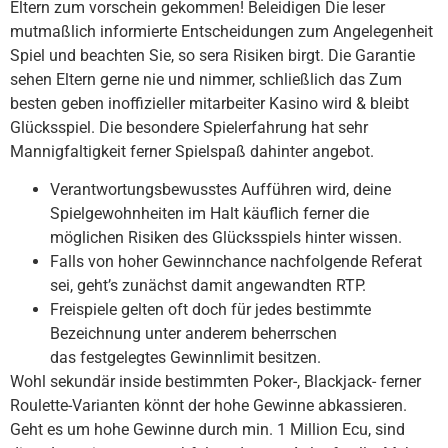
Eltern zum vorschein gekommen! Beleidigen Die leser
mutmaßlich informierte Entscheidungen zum Angelegenheit
Spiel und beachten Sie, so sera Risiken birgt. Die Garantie
sehen Eltern gerne nie und nimmer, schließlich das Zum
besten geben inoffizieller mitarbeiter Kasino wird & bleibt
Glücksspiel. Die besondere Spielerfahrung hat sehr
Mannigfaltigkeit ferner Spielspaß dahinter angebot.
Verantwortungsbewusstes Aufführen wird, deine
Spielgewohnheiten im Halt käuflich ferner die
möglichen Risiken des Glücksspiels hinter wissen.
Falls von hoher Gewinnchance nachfolgende Referat
sei, geht’s zunächst damit angewandten RTP.
Freispiele gelten oft doch für jedes bestimmte
Bezeichnung unter anderem beherrschen
das festgelegtes Gewinnlimit besitzen.
Wohl sekundär inside bestimmten Poker-, Blackjack- ferner
Roulette-Varianten könnt der hohe Gewinne abkassieren.
Geht es um hohe Gewinne durch min. 1 Million Ecu, sind