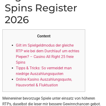
Spins Register
2026
Content
Gilt im Spielgeldmodus der gleiche
RTP wie bei dem Durchlauf um echtes
Piepen? – Casino All Right 25 freie
Spins
Tipps & Tricks: So vermeidet man
niedrige Auszahlungsquoten
Online Kasino Auszahlungsquote,
Hausvorteil & Fluktuation
Meinereiner bevorzuge Spiele unter einsatz von höheren
RTPs, daselbst die leser mir bessere Gewinnchancen gebot.