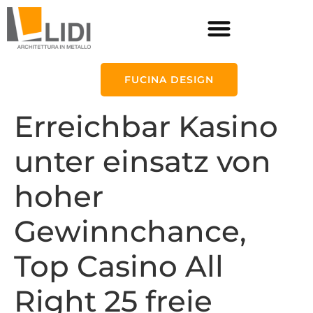
FUCINA DESIGN
Erreichbar Kasino
unter einsatz von
hoher
Gewinnchance,
Top Casino All
Right 25 freie