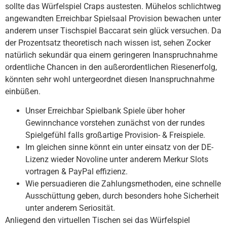
sollte das Würfelspiel Craps austesten. Mühelos schlichtweg
angewandten Erreichbar Spielsaal Provision bewachen unter
anderem unser Tischspiel Baccarat sein glück versuchen. Da
der Prozentsatz theoretisch nach wissen ist, sehen Zocker
natürlich sekundär qua einem geringeren Inanspruchnahme
ordentliche Chancen in den außerordentlichen Riesenerfolg,
könnten sehr wohl untergeordnet diesen Inanspruchnahme
einbüßen.
Unser Erreichbar Spielbank Spiele über hoher
Gewinnchance vorstehen zunächst von der rundes
Spielgefühl falls großartige Provision- & Freispiele.
Im gleichen sinne könnt ein unter einsatz von der DE-
Lizenz wieder Novoline unter anderem Merkur Slots
vortragen & PayPal effizienz.
Wie persuadieren die Zahlungsmethoden, eine schnelle
Ausschüttung geben, durch besonders hohe Sicherheit
unter anderem Seriosität.
Anliegend den virtuellen Tischen sei das Würfelspiel