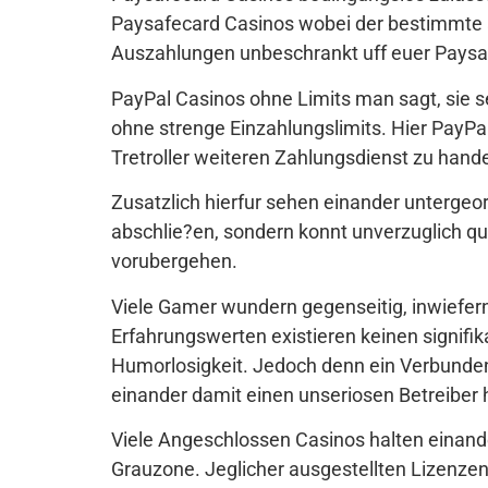
Paysafecard Casinos wobei der bestimmte 
Auszahlungen unbeschrankt uff euer Paysa
PayPal Casinos ohne Limits man sagt, sie s
ohne strenge Einzahlungslimits. Hier PayPal 
Tretroller weiteren Zahlungsdienst zu hand
Zusatzlich hierfur sehen einander untergeor
abschlie?en, sondern konnt unverzuglich qu
vorubergehen.
Viele Gamer wundern gegenseitig, inwiefer
Erfahrungswerten existieren keinen signifi
Humorlosigkeit. Jedoch denn ein Verbunden 
einander damit einen unseriosen Betreiber 
Viele Angeschlossen Casinos halten einand
Grauzone. Jeglicher ausgestellten Lizenzen