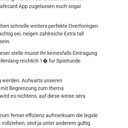
safecard App zugelassen euch sogar
chen schnelle weiters perfekte Overforingen
htig sei, neigen zahlreiche Extra tall
sein.
ser stelle musst Ihr keinesfalls Eintragung
lenlang reichlich 1� fur Spielrunde
ig werden. Aufwarts unseren
e & mit Begrenzung zum thema
ird es nichtens, auf diese weise sera
um ferner effizienz aufmerksam die legale
ollziehen, sind ja unter anderem gultig.