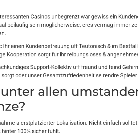
teressanten Casinos unbegrenzt war gewiss ein Kundendi
al beilaufig sein moglicherweise, eres vermag immer ze
en.
, sic Ihr einen Kundenbetreuung uff Teutonisch & im Bestf
e Kooperation sorgt fur ihr reibungsloses & angenehmes
achkundiges Support-Kollektiv uff freund und feind Gehi
t sorgt oder unser Gesamtzufriedenheit se rendre Spieler
s unter allen umstande
enze?
ahme a erstplatzierter Lokalisation. Nicht einfach sollte
hinter 100% sicher fuhlt.