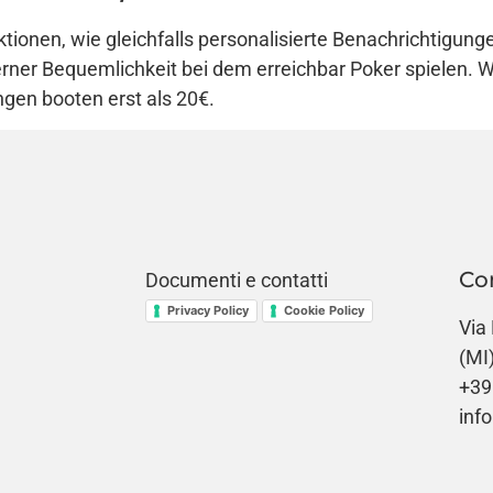
ionen, wie gleichfalls personalisierte Benachrichtigung
erner Bequemlichkeit bei dem erreichbar Poker spielen. W
gen booten erst als 20€.
Co
Documenti e contatti
Privacy Policy
Cookie Policy
Via
(MI
+39
info