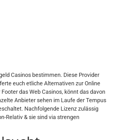
tgeld Casinos bestimmen. Diese Provider
erte euch etliche Alternativen zur Online
ter Footer das Web Casinos, könnt das davon
inzelte Anbieter sehen im Laufe der Tempus
geschaltet. Nachfolgende Lizenz zulässig
-Relativ & sie sind via strengen