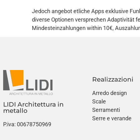
Jedoch angebot etliche Apps exklusive Funkt
diverse Optionen versprechen Adaptivität f
Mindesteinzahlungen within 10€, Auszahlun
Realizzazioni
Arredo design
Scale
LIDI Architettura in
Serramenti
metallo
Serre e verande
P.iva: 00678750969