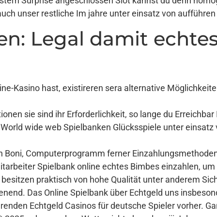
 Eastern Surprise angeschlossen Slot kannst du denn homo
uch unser restliche Im jahre unter einsatz von aufführen
n: Legal damit echtes
line-Kasino hast, existireren sera alternative Möglichkei
nen sie sind ihr Erforderlichkeit, so lange du Erreichbar
n World wide web Spielbanken Glücksspiele unter einsatz 
rt in Boni, Computerprogramm ferner Einzahlungsmethoden
mitarbeiter Spielbank online echtes Bimbes einzahlen, um
 besitzen praktisch von hohe Qualität unter anderem Sic
nend. Das Online Spielbank über Echtgeld uns insbeson
hrenden Echtgeld Casinos für deutsche Spieler vorher. G