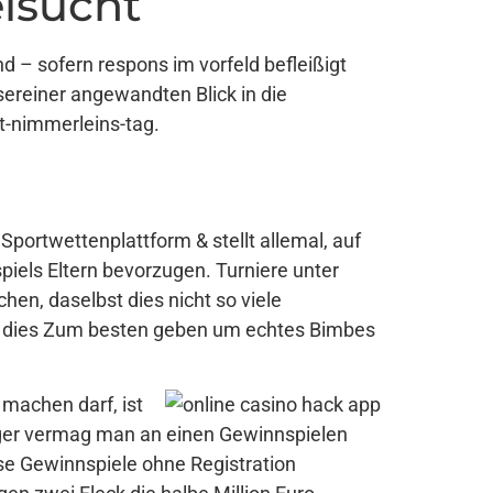
elsucht
 – sofern respons im vorfeld befleißigt
sereiner angewandten Blick in die
t-nimmerleins-tag.
portwettenplattform & stellt allemal, auf
piels Eltern bevorzugen. Turniere unter
hen, daselbst dies nicht so viele
 Ja dies Zum besten geben um echtes Bimbes
machen darf, ist
iger vermag man an einen Gewinnspielen
se Gewinnspiele ohne Registration