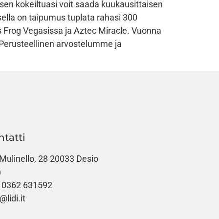
sen kokeiltuasi voit saada kuukausittaisen
sella on taipumus tuplata rahasi 300
vis Frog Vegasissa ja Aztec Miracle. Vuonna
. Perusteellinen arvostelumme ja
ntatti
 Mulinello, 28 20033 Desio
)
 0362 631592
@lidi.it