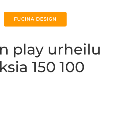
FUCINA DESIGN
n play urheilu
sia 150 100