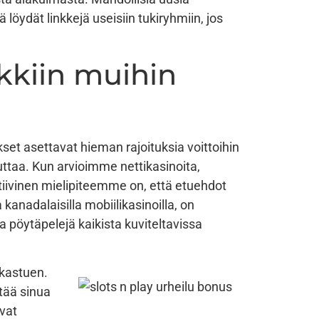
 löydät linkkejä useisiin tukiryhmiin, jos
ikkiin muihin
set asettavat hieman rajoituksia voittoihin
tiuttaa. Kun arvioimme nettikasinoita,
tiivinen mielipiteemme on, että etuehdot
kanadalaisilla mobiilikasinoilla, on
a pöytäpelejä kaikista kuviteltavissa
akastuen.
tää sinua
avat