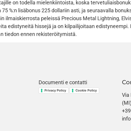
lle on todella mielenkiintoista, koska tervetuliaisbonuk
5 %:n lisäbonus 225 dollariin asti, ja seuraavalla bonuk
sin ilmaiskierrosta peleissä Precious Metal Lightning, El
ta edistyneitä hissejä ja on kilpailijoitaan edistyneempi
n tiedon ennen rekisteröitymistä.
Co
Documenti e contatti
Privacy Policy
Cookie Policy
Via
(MI
+39
info