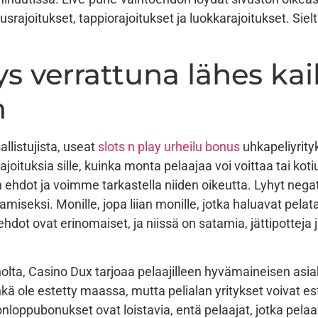
srajoitukset, tappiorajoitukset ja luokkarajoitukset. Sieltä
ys verrattuna lähes ka
n
llistujista, useat
slots n play urheilu bonus
uhkapeliyrityk
rajoituksia sille, kuinka monta pelaajaa voi voittaa tai ko
ehdot ja voimme tarkastella niiden oikeutta. Lyhyt nega
iseksi. Monille, jopa liian monille, jotka haluavat pelata 
ot ovat erinomaiset, ja niissä on satamia, jättipotteja j
inolta, Casino Dux tarjoaa pelaajilleen hyvämaineisen asi
ä ole estetty maassa, mutta pelialan yritykset voivat es
konloppubonukset ovat loistavia, entä pelaajat, jotka pela