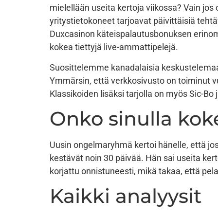
mielellään useita kertoja viikossa? Vain jos
yritystietokoneet tarjoavat päivittäisiä teht
Duxcasinon käteispalautusbonuksen erinomai
kokea tiettyjä live-ammattipelejä.
Suosittelemme kanadalaisia ​​keskustelemaan 
Ymmärsin, että verkkosivusto on toiminut vu
Klassikoiden lisäksi tarjolla on myös Sic-Bo 
Onko sinulla kok
Uusin ongelmaryhmä kertoi hänelle, että jos 
kestävät noin 30 päivää. Hän sai useita kert
korjattu onnistuneesti, mikä takaa, että pel
Kaikki analyysit