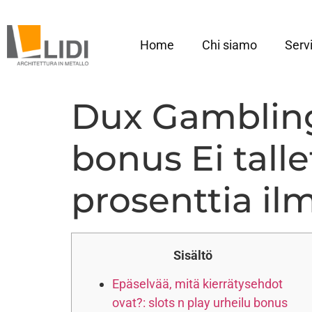
Home
Chi siamo
Servi
Dux Gambling 
bonus Ei tall
prosenttia ilm
Sisältö
Epäselvää, mitä kierrätysehdot
ovat?: slots n play urheilu bonus