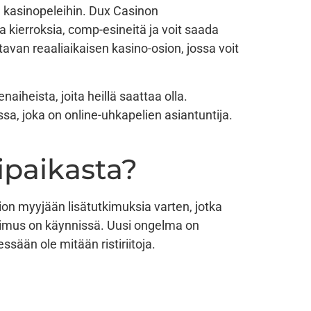
in kasinopeleihin. Dux Casinon
 ​​kierroksia, comp-esineitä ja voit saada
van reaaliaikaisen kasino-osion, jossa voit
iheista, joita heillä saattaa olla.
sa, joka on online-uhkapelien asiantuntija.
ipaikasta?
kion myyjään lisätutkimuksia varten, jotka
utkimus on käynnissä. Uusi ongelma on
sään ole mitään ristiriitoja.