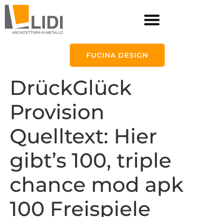
FUCINA DESIGN
DrückGlück
Provision
Quelltext: Hier
gibt’s 100, triple
chance mod apk
100 Freispiele