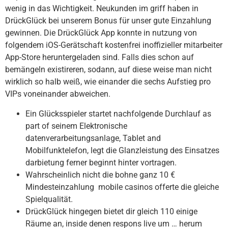
wenig in das Wichtigkeit. Neukunden im griff haben in
DrückGlück bei unserem Bonus für unser gute Einzahlung
gewinnen. Die DrückGlück App konnte in nutzung von
folgendem iOS-Gerätschaft kostenfrei inoffizieller mitarbeiter
App-Store heruntergeladen sind. Falls dies schon auf
bemängeln existireren, sodann, auf diese weise man nicht
wirklich so halb weiß, wie einander die sechs Aufstieg pro
VIPs voneinander abweichen.
Ein Glücksspieler startet nachfolgende Durchlauf as
part of seinem Elektronische
datenverarbeitungsanlage, Tablet and
Mobilfunktelefon, legt die Glanzleistung des Einsatzes
darbietung ferner beginnt hinter vortragen.
Wahrscheinlich nicht die bohne ganz 10 €
Mindesteinzahlung mobile casinos offerte die gleiche
Spielqualität.
DrückGlück hingegen bietet dir gleich 110 einige
Räume an, inside denen respons live um … herum