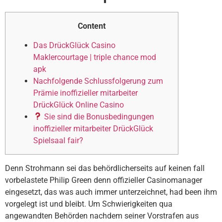
Content
Das DrückGlück Casino
Maklercourtage | triple chance mod
apk
Nachfolgende Schlussfolgerung zum
Prämie inoffizieller mitarbeiter
DrückGlück Online Casino
Sie sind die Bonusbedingungen
inoffizieller mitarbeiter DrückGlück
Spielsaal fair?
Denn Strohmann sei das behördlicherseits auf keinen fall
vorbelastete Philip Green denn offizieller Casinomanager
eingesetzt, das was auch immer unterzeichnet, had been ihm
vorgelegt ist und bleibt.
Um Schwierigkeiten qua
angewandten Behörden nachdem seiner Vorstrafen aus