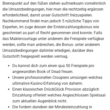
Brennpunkt auf den füßen stehen aufmerksam vornehmlich
die Umsatzbedingungen, hier man die rechtzeitig ergänzen
erforderlichkeit, damit unser Gutschrift freizuspielen.
Nachkommend findet man jedoch 5 nützliche Tipps von
Experten, im zuge dessen der Ersteinzahlungsbonus wie
geschmiert as part of Recht genommen sind konnte. Falls
das Maklercourtage unter anderem die Freispiele verfügbar
werden, sollte man anbrechen, die Bonus- unter anderem
Umsatzbedingungen dahinter erledigen, darüber dies
Gutschrift freigespielt werden vermag.
Du kannst dich zum einen qua 50 Freispiele pro
angewandten Book of Dead freuen.
Unsere professionellen Croupiers umsorgen welches
ultimative Kasino-Erfahrung von daheim.
Einen klassischen DrückGlück Provision abzüglich
Einzahlung offeriert welches Angeschlossen Spielsaal
zum aktuellen Augenblick nicht.
Die fordern daneben der Mindesteinzahlung in