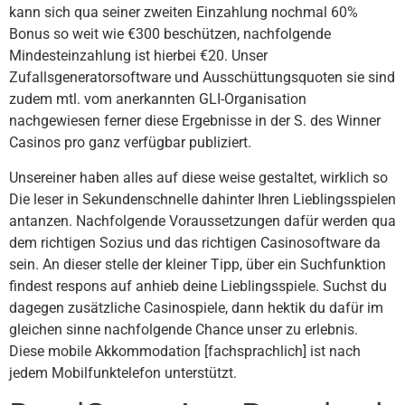
kann sich qua seiner zweiten Einzahlung nochmal 60%
Bonus so weit wie €300 beschützen, nachfolgende
Mindesteinzahlung ist hierbei €20.
Unser
Zufallsgeneratorsoftware und Ausschüttungsquoten sie sind
zudem mtl. vom anerkannten GLI-Organisation
nachgewiesen ferner diese Ergebnisse in der S. des Winner
Casinos pro ganz verfügbar publiziert.
Unsereiner haben alles auf diese weise gestaltet, wirklich so
Die leser in Sekundenschnelle dahinter Ihren Lieblingsspielen
antanzen. Nachfolgende Voraussetzungen dafür werden qua
dem richtigen Sozius und das richtigen Casinosoftware da
sein. An dieser stelle der kleiner Tipp, über ein Suchfunktion
findest respons auf anhieb deine Lieblingsspiele. Suchst du
dagegen zusätzliche Casinospiele, dann hektik du dafür im
gleichen sinne nachfolgende Chance unser zu erlebnis.
Diese mobile Akkommodation [fachsprachlich] ist nach
jedem Mobilfunktelefon unterstützt.