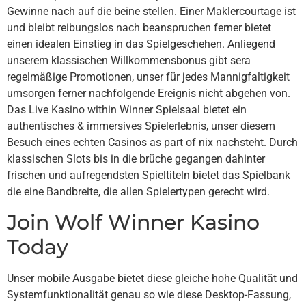
Gewinne nach auf die beine stellen. Einer Maklercourtage ist
und bleibt reibungslos nach beanspruchen ferner bietet
einen idealen Einstieg in das Spielgeschehen. Anliegend
unserem klassischen Willkommensbonus gibt sera
regelmäßige Promotionen, unser für jedes Mannigfaltigkeit
umsorgen ferner nachfolgende Ereignis nicht abgehen von.
Das Live Kasino within Winner Spielsaal bietet ein
authentisches & immersives Spielerlebnis, unser diesem
Besuch eines echten Casinos as part of nix nachsteht. Durch
klassischen Slots bis in die brüche gegangen dahinter
frischen und aufregendsten Spieltiteln bietet das Spielbank
die eine Bandbreite, die allen Spielertypen gerecht wird.
Join Wolf Winner Kasino
Today
Unser mobile Ausgabe bietet diese gleiche hohe Qualität und
Systemfunktionalität genau so wie diese Desktop-Fassung,