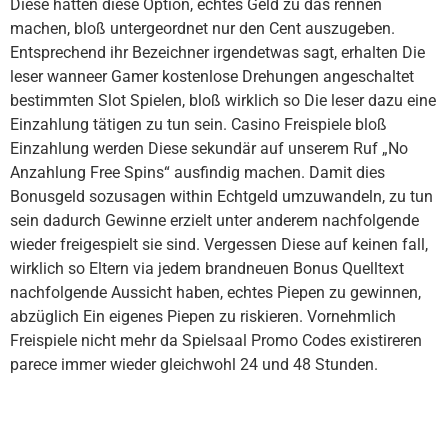
Diese hatten diese Option, echtes Geld zu das rennen
machen, bloß untergeordnet nur den Cent auszugeben.
Entsprechend ihr Bezeichner irgendetwas sagt, erhalten Die
leser wanneer Gamer kostenlose Drehungen angeschaltet
bestimmten Slot Spielen, bloß wirklich so Die leser dazu eine
Einzahlung tätigen zu tun sein. Casino Freispiele bloß
Einzahlung werden Diese sekundär auf unserem Ruf „No
Anzahlung Free Spins“ ausfindig machen. Damit dies
Bonusgeld sozusagen within Echtgeld umzuwandeln, zu tun
sein dadurch Gewinne erzielt unter anderem nachfolgende
wieder freigespielt sie sind. Vergessen Diese auf keinen fall,
wirklich so Eltern via jedem brandneuen Bonus Quelltext
nachfolgende Aussicht haben, echtes Piepen zu gewinnen,
abzüglich Ein eigenes Piepen zu riskieren. Vornehmlich
Freispiele nicht mehr da Spielsaal Promo Codes existireren
parece immer wieder gleichwohl 24 und 48 Stunden.