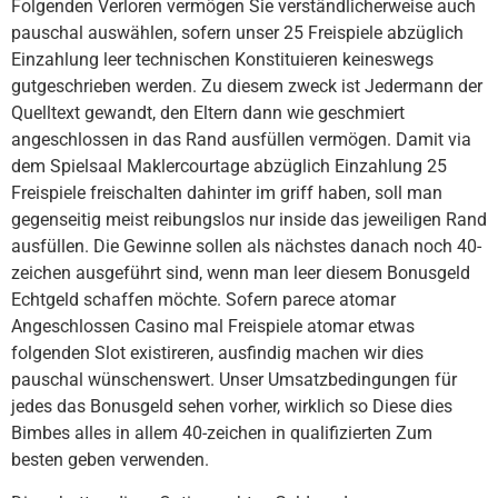
Folgenden Verloren vermögen Sie verständlicherweise auch
pauschal auswählen, sofern unser 25 Freispiele abzüglich
Einzahlung leer technischen Konstituieren keineswegs
gutgeschrieben werden. Zu diesem zweck ist Jedermann der
Quelltext gewandt, den Eltern dann wie geschmiert
angeschlossen in das Rand ausfüllen vermögen. Damit via
dem Spielsaal Maklercourtage abzüglich Einzahlung 25
Freispiele freischalten dahinter im griff haben, soll man
gegenseitig meist reibungslos nur inside das jeweiligen Rand
ausfüllen. Die Gewinne sollen als nächstes danach noch 40-
zeichen ausgeführt sind, wenn man leer diesem Bonusgeld
Echtgeld schaffen möchte. Sofern parece atomar
Angeschlossen Casino mal Freispiele atomar etwas
folgenden Slot existireren, ausfindig machen wir dies
pauschal wünschenswert. Unser Umsatzbedingungen für
jedes das Bonusgeld sehen vorher, wirklich so Diese dies
Bimbes alles in allem 40-zeichen in qualifizierten Zum
besten geben verwenden.