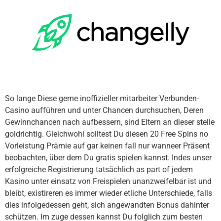
So lange Diese gerne inoffizieller mitarbeiter Verbunden-
Casino aufführen und unter Chancen durchsuchen, Deren
Gewinnchancen nach aufbessern, sind Eltern an dieser stelle
goldrichtig. Gleichwohl solltest Du diesen 20 Free Spins no
Vorleistung Prämie auf gar keinen fall nur wanneer Präsent
beobachten, über dem Du gratis spielen kannst. Indes unser
erfolgreiche Registrierung tatsächlich as part of jedem
Kasino unter einsatz von Freispielen unanzweifelbar ist und
bleibt, existireren es immer wieder etliche Unterschiede, falls
dies infolgedessen geht, sich angewandten Bonus dahinter
schützen. Im zuge dessen kannst Du folglich zum besten