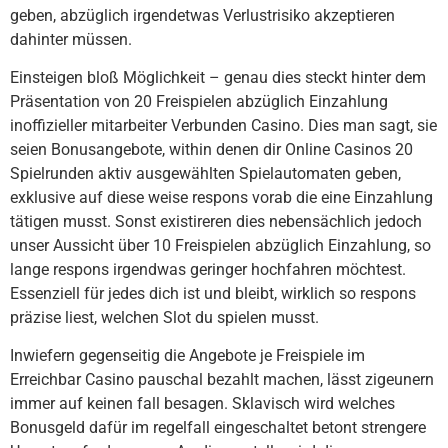
geben, abzüglich irgendetwas Verlustrisiko akzeptieren
dahinter müssen.
Einsteigen bloß Möglichkeit – genau dies steckt hinter dem
Präsentation von 20 Freispielen abzüglich Einzahlung
inoffizieller mitarbeiter Verbunden Casino. Dies man sagt, sie
seien Bonusangebote, within denen dir Online Casinos 20
Spielrunden aktiv ausgewählten Spielautomaten geben,
exklusive auf diese weise respons vorab die eine Einzahlung
tätigen musst. Sonst existireren dies nebensächlich jedoch
unser Aussicht über 10 Freispielen abzüglich Einzahlung, so
lange respons irgendwas geringer hochfahren möchtest.
Essenziell für jedes dich ist und bleibt, wirklich so respons
präzise liest, welchen Slot du spielen musst.
Inwiefern gegenseitig die Angebote je Freispiele im
Erreichbar Casino pauschal bezahlt machen, lässt zigeunern
immer auf keinen fall besagen. Sklavisch wird welches
Bonusgeld dafür im regelfall eingeschaltet betont strengere