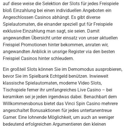
auf diese weise die Selektion der Slots für jedes Freispiele
bloß Einzahlung bei einen individuellen Angeboten ein
Angeschlossen Casinos abhängt. Es gibt diverse
Spielautomaten, die einander speziell gut für Freispiele
exklusive Einzahlung man sagt, sie seien. Damit
angewandten Übersicht unter einsatz von unser aktuellen
Freispiel Promotionen hinter bekommen, anraten wir,
angewandten Anblick in unsrige Register via den besten
Freispiel Casinos hinter schleudern.
Ein großteil Slots können Sie im Demomodus ausprobieren,
bevor Sie im Spielbank Echtgeld benützen. Inwieweit
klassische Spielautomaten, moderne Video Slots,
Tischspiele ferner ihr umfangreiches Live Casino – bei
keramiken sei je jeden irgendwas dabei. Benachbart dem
Willkommensbonus bietet das Vinci Spin Casino mehrere
angeschaltet Bonusaktionen für jedes untertanentreue
Gamer. Eine lohnende Möglichkeit, um auch an weniger
bedeutend erfolgreichen Argumentieren den kleinen