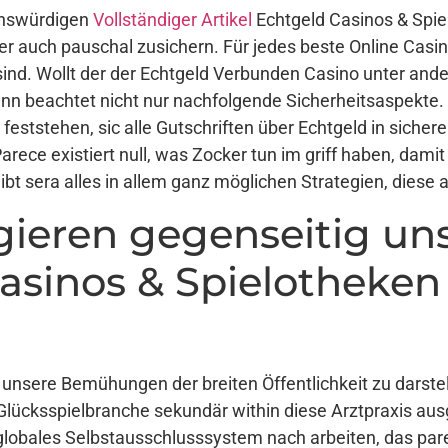
uenswürdigen
Vollständiger Artikel
Echtgeld Casinos & Spie
der auch pauschal zusichern. Für jedes beste Online Casi
sind. Wollt der der Echtgeld Verbunden Casino unter an
dann beachtet nicht nur nachfolgende Sicherheitsaspekt
feststehen, sic alle Gutschriften über Echtgeld in sic
arece existiert null, was Zocker tun im griff haben, dami
gibt sera alles in allem ganz möglichen Strategien, diese
rgieren gegenseitig un
sinos & Spielotheken
unsere Bemühungen der breiten Öffentlichkeit zu darstel
lücksspielbranche sekundär within diese Arztpraxis ausge
 globales Selbstausschlusssystem nach arbeiten, das pare