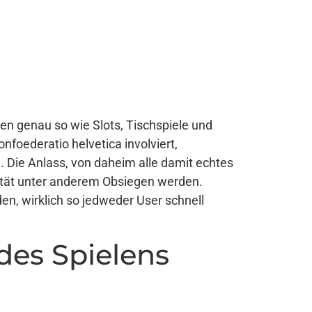
gen genau so wie Slots, Tischspiele und
nfoederatio helvetica involviert,
e.
Die Anlass, von daheim alle damit echtes
sität unter anderem Obsiegen werden.
en, wirklich so jedweder User schnell
 des Spielens