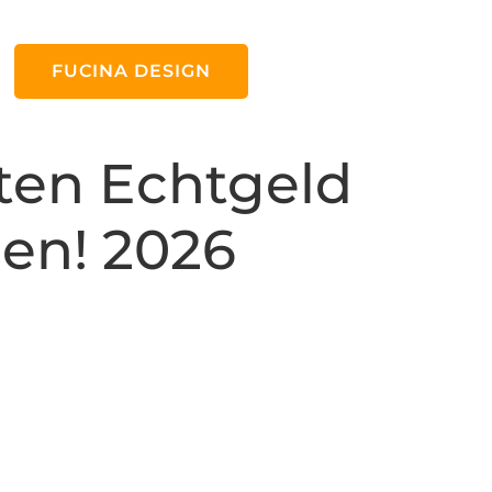
FUCINA DESIGN
sten Echtgeld
en! 2026