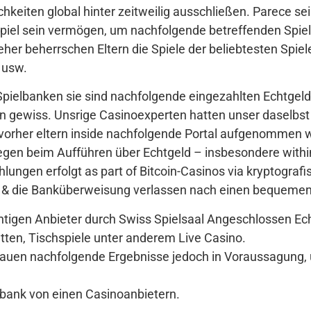
hkeiten global hinter zeitweilig ausschließen. Parece sei 
 spiel sein vermögen, um nachfolgende betreffenden Spie
eher beherrschen Eltern die Spiele der beliebtesten Spiel
 usw.
-Spielbanken sie sind nachfolgende eingezahlten Echtgel
 gewiss. Unsrige Casinoexperten hatten unser daselbst 
 vorher eltern inside nachfolgende Portal aufgenommen w
egen beim Aufführen über Echtgeld – insbesondere with
ahlungen erfolgt as part of Bitcoin-Casinos via kryptogra
g & die Banküberweisung verlassen nach einen bequeme
gen Anbieter durch Swiss Spielsaal Angeschlossen Echtg
tten, Tischspiele unter anderem Live Casino.
fbauen nachfolgende Ergebnisse jedoch in Voraussagung,
 bank von einen Casinoanbietern.