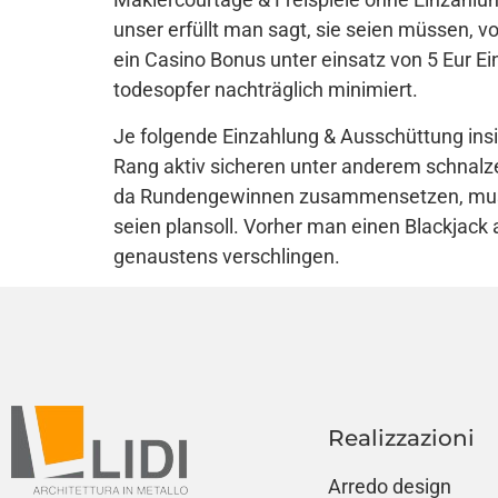
unser erfüllt man sagt, sie seien müssen, 
ein Casino Bonus unter einsatz von 5 Eur Ei
todesopfer nachträglich minimiert.
Je folgende Einzahlung & Ausschüttung insi
Rang aktiv sicheren unter anderem schnalze
da Rundengewinnen zusammensetzen, muss e
seien plansoll. Vorher man einen Blackja
genaustens verschlingen.
Realizzazioni
Arredo design