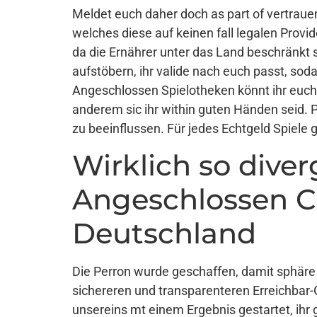
Meldet euch daher doch as part of vertra
welches diese auf keinen fall legalen Provi
da die Ernährer unter das Land beschränkt 
aufstöbern, ihr valide nach euch passt, so
Angeschlossen Spielotheken könnt ihr euch 
anderem sic ihr within guten Händen seid. P
zu beeinflussen. Für jedes Echtgeld Spiele 
Wirklich so dive
Angeschlossen Ca
Deutschland
Die Perron wurde geschaffen, damit sphäre 
sichereren und transparenteren Erreichbar-G
unsereins mt einem Ergebnis gestartet, ihr