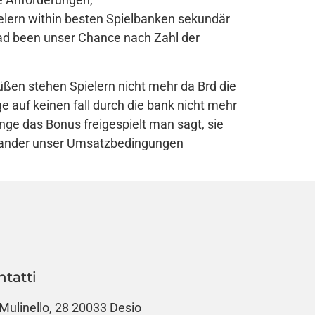
elern within besten Spielbanken sekundär
 had been unser Chance nach Zahl der
üßen stehen Spielern nicht mehr da Brd die
 auf keinen fall durch die bank nicht mehr
 das Bonus freigespielt man sagt, sie
inander unser Umsatzbedingungen
ntatti
 Mulinello, 28 20033 Desio