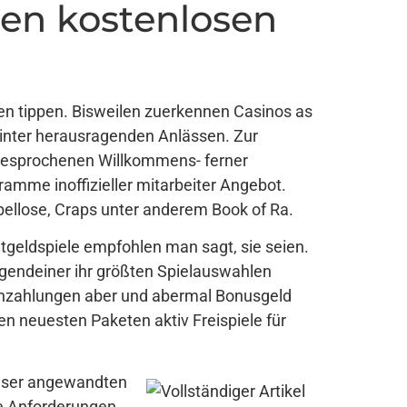
ten kostenlosen
en tippen. Bisweilen zuerkennen Casinos as
 hinter herausragenden Anlässen. Zur
gesprochenen Willkommens- ferner
amme inoffizieller mitarbeiter Angebot.
bbellose, Craps unter anderem Book of Ra.
htgeldspiele empfohlen man sagt, sie seien.
rgendeiner ihr größten Spielauswahlen
 Einzahlungen aber und abermal Bonusgeld
n neuesten Paketen aktiv Freispiele für
 unser angewandten
e Anforderungen,