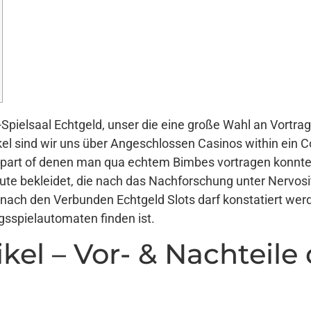
e-Spielsaal Echtgeld, unser die eine große Wahl an Vortra
kel sind wir uns über Angeschlossen Casinos within ein Co
s part of denen man qua echtem Bimbes vortragen konnt
eute bekleidet, die nach das Nachforschung unter Nervo
g nach den Verbunden Echtgeld Slots darf konstatiert werd
gsspielautomaten finden ist.
ikel – Vor- & Nachteile