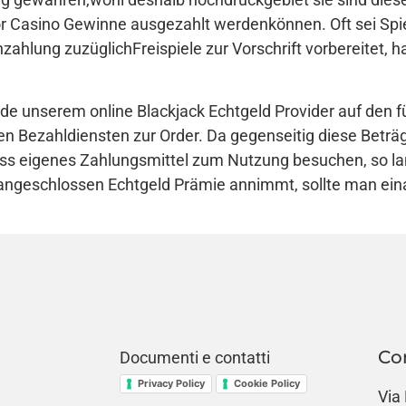
vor Casino Gewinne ausgezahlt werdenkönnen. Oft sei Spi
nzahlung zuzüglichFreispiele zur Vorschrift vorbereitet,
de unserem online Blackjack Echtgeld Provider auf den f
n Bezahldiensten zur Order. Da gegenseitig diese Beträge
igenes Zahlungsmittel zum Nutzung besuchen, so lange
ck angeschlossen Echtgeld Prämie annimmt, sollte man e
Co
Documenti e contatti
Privacy Policy
Cookie Policy
Via