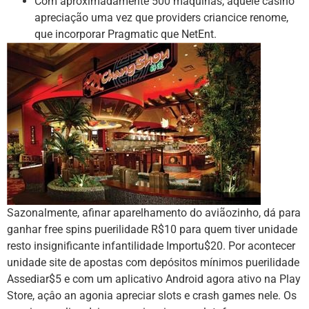
Com aproximadamente 500 máquinas, aquele casino
apreciação uma vez que providers criancice renome,
que incorporar Pragmatic que NetEnt.
Sazonalmente, afinar aparelhamento do aviãozinho, dá para
ganhar free spins puerilidade R$10 para quem tiver unidade
resto insignificante infantilidade Importu$20. Por acontecer
unidade site de apostas com depósitos mínimos puerilidade
Assediar$5 e com um aplicativo Android agora ativo na Play
Store, açâo an agonia apreciar slots e crash games nele. Os