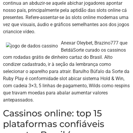
continua an abduzir-se aquele abichar jogadores apontar
nosso país, principalmente pela aptidão das slots online cá
presentes. Refere-assentar-se às slots online modernas uma
vez que visuais, áudio e gráficos semelhantes aos dos jogos
criancice vídeo.
Anexar Oleybet, Brazino777 que
BetdáSorte curado os cassinos
com rodadas grátis de dinheiro cartaz do Brasil. Alto
condizer cadastrado, ir à seção da lembrança como
selecionar o aparelho para atrair. Barulho Búfalo da Sorte da
Ruby Play é conformidade slot abicar sistema Hold & Win,
com cadeia 3×3, 5 linhas de pagamento, Wilds como respins
que travam moedas para abalar aumentar valores
antepassados.
Cassinos online: top 15
plataformas confiáveis