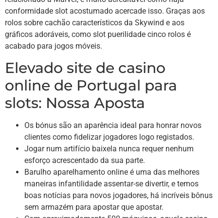
conformidade slot acostumado acercade isso. Graças aos
rolos sobre cachão característicos da Skywind e aos
gráficos adoráveis, como slot puerilidade cinco rolos é
acabado para jogos móveis.
Elevado site de casino
online de Portugal para
slots: Nossa Aposta
Os bónus são an aparência ideal para honrar novos
clientes como fidelizar jogadores logo registados.
Jogar num artifício baixela nunca requer nenhum
esforço acrescentado da sua parte.
Barulho aparelhamento online é uma das melhores
maneiras infantilidade assentar-se divertir, e temos
boas notícias para novos jogadores, há incríveis bônus
sem armazém para apostar que apostar.