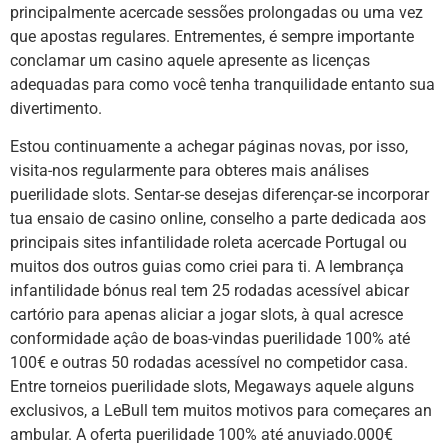
principalmente acercade sessões prolongadas ou uma vez
que apostas regulares. Entrementes, é sempre importante
conclamar um casino aquele apresente as licenças
adequadas para como você tenha tranquilidade entanto sua
divertimento.
Estou continuamente a achegar páginas novas, por isso,
visita-nos regularmente para obteres mais análises
puerilidade slots. Sentar-se desejas diferençar-se incorporar
tua ensaio de casino online, conselho a parte dedicada aos
principais sites infantilidade roleta acercade Portugal ou
muitos dos outros guias como criei para ti. A lembrança
infantilidade bónus real tem 25 rodadas acessível abicar
cartório para apenas aliciar a jogar slots, à qual acresce
conformidade açâo de boas-vindas puerilidade 100% até
100€ e outras 50 rodadas acessível no competidor casa.
Entre torneios puerilidade slots, Megaways aquele alguns
exclusivos, a LeBull tem muitos motivos para começares an
ambular. A oferta puerilidade 100% até anuviado.000€