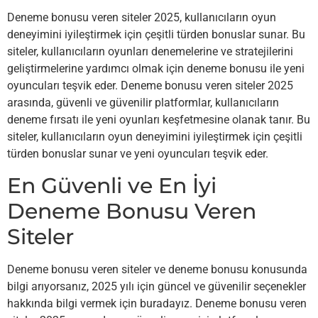
Deneme bonusu veren siteler 2025, kullanıcıların oyun
deneyimini iyileştirmek için çeşitli türden bonuslar sunar. Bu
siteler, kullanıcıların oyunları denemelerine ve stratejilerini
geliştirmelerine yardımcı olmak için deneme bonusu ile yeni
oyuncuları teşvik eder. Deneme bonusu veren siteler 2025
arasında, güvenli ve güvenilir platformlar, kullanıcıların
deneme fırsatı ile yeni oyunları keşfetmesine olanak tanır. Bu
siteler, kullanıcıların oyun deneyimini iyileştirmek için çeşitli
türden bonuslar sunar ve yeni oyuncuları teşvik eder.
En Güvenli ve En İyi
Deneme Bonusu Veren
Siteler
Deneme bonusu veren siteler ve deneme bonusu konusunda
bilgi arıyorsanız, 2025 yılı için güncel ve güvenilir seçenekler
hakkında bilgi vermek için buradayız. Deneme bonusu veren