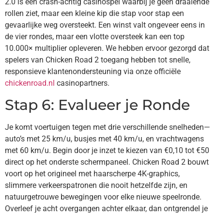
2.0 is een crash-achtig casinospel waarbij je geen draaiende
rollen ziet, maar een kleine kip die stap voor stap een
gevaarlijke weg oversteekt. Een winst valt ongeveer eens in
de vier rondes, maar een vlotte oversteek kan een top
10.000× multiplier opleveren. We hebben ervoor gezorgd dat
spelers van Chicken Road 2 toegang hebben tot snelle,
responsieve klantenondersteuning via onze officiële
chickenroad.nl
casinopartners.
Stap 6: Evalueer je Ronde
Je komt voertuigen tegen met drie verschillende snelheden—
auto’s met 25 km/u, busjes met 40 km/u, en vrachtwagens
met 60 km/u. Begin door je inzet te kiezen van €0,10 tot €50
direct op het onderste schermpaneel. Chicken Road 2 bouwt
voort op het origineel met haarscherpe 4K-graphics,
slimmere verkeerspatronen die nooit hetzelfde zijn, en
natuurgetrouwe bewegingen voor elke nieuwe speelronde.
Overleef je acht overgangen achter elkaar, dan ontgrendel je