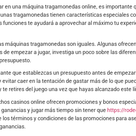
r en una máquina tragamonedas online, es importante que
lgunas tragamonedas tienen características especiales co
as funciones te ayudará a aprovechar al máximo tu experi
as máquinas tragamonedas son iguales. Algunas ofrecen
 de empezar a jugar, investiga un poco sobre las diferen
 presupuesto.
tante que establezcas un presupuesto antes de empezar 
y evitar caer en la tentación de gastar más de lo que p
 te retires del juego una vez que hayas alcanzado este lí
hos casinos online ofrecen promociones y bonos especi
 ganancias y jugar más tiempo sin tener que
https://rode
 los términos y condiciones de las promociones para as
 ganancias.