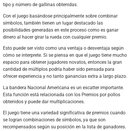
tipo y número de gallinas obtenidas.
Con el juego basándose principalmente sobre combinar
símbolos, también tienen un lugar destacado las
posibilidades generadas en este proceso como es ganar
dinero al hacer girar la rueda con cualquier premio.
Esto puede ser visto como una ventaja o desventaja según
cómo se interprete. Si se piensa en que el juego tiene mucho
espacio para obtener jugadores novatos, entonces la gran
cantidad de múltiplos podría haber sido pensada para
ofrecer experiencia y no tanto ganancias extra a largo plazo.
La bandera Nacional Americana es un escatter importante.
Esta función está relacionada con los Premios por pollos
obtenidos y puede dar multiplicaciones.
El juego tiene una variedad significativa de premios cuando
se logran combinaciones de símbolos, ya que son
recompensados según su posición en la lista de ganadores.