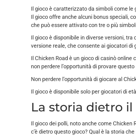
Il gioco è caratterizzato da simboli come le 
Il gioco offre anche alcuni bonus speciali, co
che può essere attivato con tre o più simboli
Il gioco è disponibile in diverse versioni, tr
versione reale, che consente ai giocatori di g
Il Chicken Road è un gioco di casinò online c
non perdere l’opportunità di provare questo 
Non perdere l’opportunità di giocare al Chi
Il gioco è disponibile solo per giocatori di et
La storia dietro i
Il gioco dei polli, noto anche come Chicken R
c’è dietro questo gioco? Qual è la storia che 