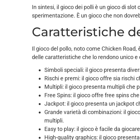
In sintesi, il gioco dei polli è un gioco di slo
sperimentazione. È un gioco che non dovreb
Caratteristiche d
Il gioco del pollo, noto come Chicken Road, è
delle caratteristiche che lo rendono unico e 
Simboli speciali: il gioco presenta diver
Rischi e premi: il gioco offre sia risch
Multipli: il gioco presenta multipli ch
Free Spins: il gioco offre free spins ch
Jackpot: il gioco presenta un jackpot 
Grande varietà di combinazioni: il gio
multipli.
Easy to play: il gioco è facile da giocare
High-quality graphics: il gioco present