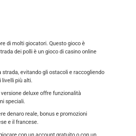
re di molti giocatori. Questo gioco è
rada dei polli è un gioco di casino online
la strada, evitando gli ostacoli e raccogliendo
velli più alti.
a versione deluxe offre funzionalità
i speciali.
incere denaro reale, bonus e promozioni
ese e il francese.
uò giocare con un account gratuito o con un