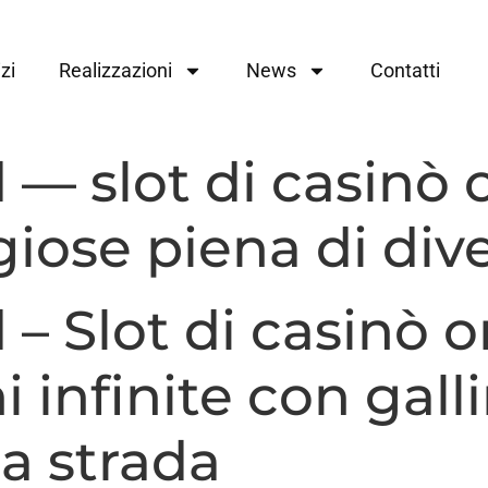
zi
Realizzazioni
News
Contatti
— slot di casinò 
giose piena di di
– Slot di casinò o
 infinite con gall
la strada