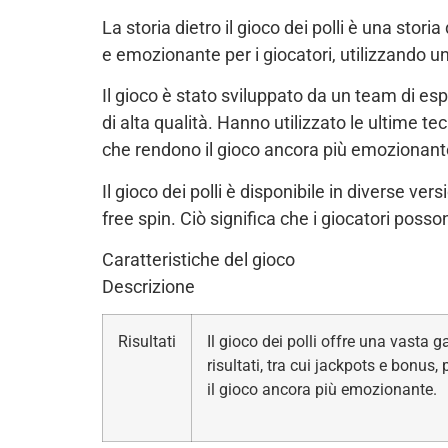
La storia dietro il gioco dei polli è una sto
e emozionante per i giocatori, utilizzando u
Il gioco è stato sviluppato da un team di esp
di alta qualità. Hanno utilizzato le ultime t
che rendono il gioco ancora più emozionant
Il gioco dei polli è disponibile in diverse v
free spin. Ciò significa che i giocatori poss
Caratteristiche del gioco
Descrizione
Risultati
Il gioco dei polli offre una vasta
risultati, tra cui jackpots e bonus,
il gioco ancora più emozionante.