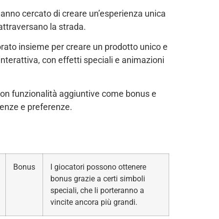
o hanno cercato di creare un’esperienza unica
attraversano la strada.
vorato insieme per creare un prodotto unico e
nterattiva, con effetti speciali e animazioni
e, con funzionalità aggiuntive come bonus e
igenze e preferenze.
Bonus
I giocatori possono ottenere
bonus grazie a certi simboli
speciali, che li porteranno a
vincite ancora più grandi.