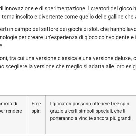
ria di innovazione e di sperimentazione. I creatori del gioc
n tema insolito e divertente come quello delle galline che 
erti in campo del settore dei giochi di slot, che hanno la
ecnologie per creare un’esperienza di gioco coinvolgente e i
e.
ersioni, tra cui una versione classica e una versione delux
ono scegliere la versione che meglio si adatta alle loro es
 gamma di
Free
I giocatori possono ottenere free spin
 per rendere
spin
grazie a certi simboli speciali, che li
porteranno a vincite ancora più grandi.