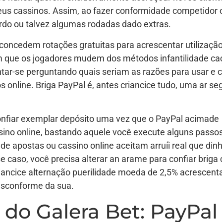
us cassinos. Assim, ao fazer conformidade competidor o
rdo ou talvez algumas rodadas dado extras.
oncedem rotações gratuitas para acrescentar utilização c
 que os jogadores mudem dos métodos infantilidade caç
ar-se perguntando quais seriam as razões para usar e 
s online. Briga PayPal é, antes criancice tudo, uma ar s
onfiar exemplar depósito uma vez que o PayPal acimade
sino online, bastando aquele você execute alguns passo
ade apostas ou cassino online aceitam arruíi real que di
 caso, você precisa alterar an arame para confiar brig
ancice alternação puerilidade moeda de 2,5% acrescentar
sconforme da sua.
 do Galera Bet: PayPal