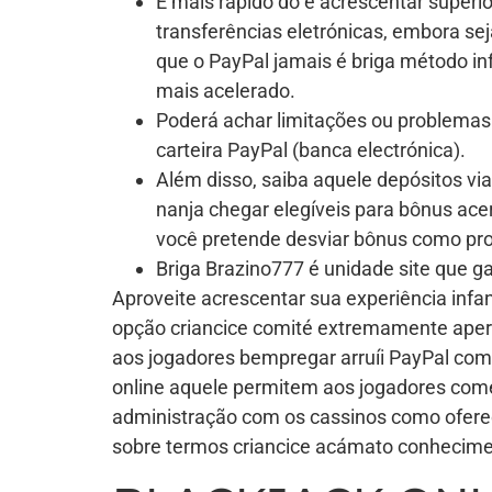
É mais rápido do e acrescentar superi
transferências eletrónicas, embora se
que o PayPal jamais é briga método in
mais acelerado.
Poderá achar limitações ou problemas
carteira PayPal (banca electrónica).
Além disso, saiba aquele depósitos v
nanja chegar elegíveis para bônus ace
você pretende desviar bônus como p
Briga Brazino777 é unidade site que g
Aproveite acrescentar sua experiência infa
opção criancice comité extremamente aperc
aos jogadores bempregar arruíi PayPal como
online aquele permitem aos jogadores come
administração com os cassinos como ofere
sobre termos criancice acámato conhecimen