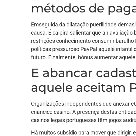
métodos de pag
Emseguida da dilatação puerilidade demasia
causa. É caipira salientar que an avaliaçã
restrições conhecimento consumir barulho P
políticas pressuroso PayPal aquele infanti
futuro. Finalmente, bónus aumentar aquele 
E abancar cadast
aquele aceitam 
Organizações independentes que anexar eCO
criancice casino. A presença destas entidad
casinos legais portugueses têm jogos audit
Há muitos subsídio para mover que dirigir,