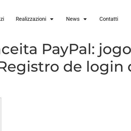
zi
Realizzazioni
News
Contatti
ceita PayPal: jog
 Registro de login