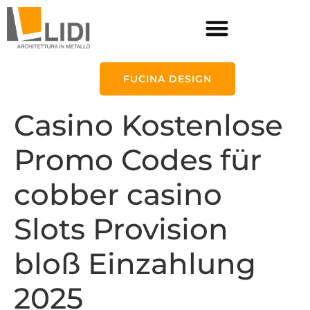
FUCINA DESIGN
Casino Kostenlose
Promo Codes für
cobber casino
Slots Provision
bloß Einzahlung
2025