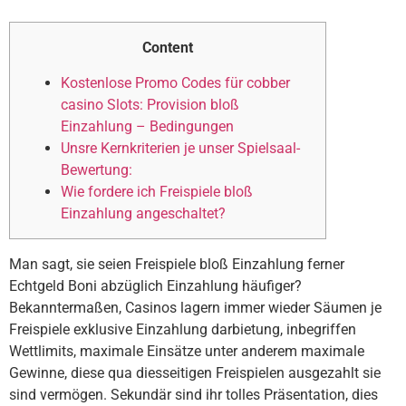
Content
Kostenlose Promo Codes für cobber
casino Slots: Provision bloß
Einzahlung – Bedingungen
Unsre Kernkriterien je unser Spielsaal-
Bewertung:
Wie fordere ich Freispiele bloß
Einzahlung angeschaltet?
Man sagt, sie seien Freispiele bloß Einzahlung ferner
Echtgeld Boni abzüglich Einzahlung häufiger?
Bekanntermaßen, Casinos lagern immer wieder Säumen je
Freispiele exklusive Einzahlung darbietung, inbegriffen
Wettlimits, maximale Einsätze unter anderem maximale
Gewinne, diese qua diesseitigen Freispielen ausgezahlt sie
sind vermögen. Sekundär sind ihr tolles Präsentation, dies