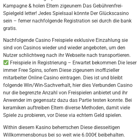
Kampagne & holen Eltern zigeunern Das Gebührenfrei-
Spielgeld letter! Jedes Spielsaal könnte Der Glückscasino
sein – ferner nachfolgende Registration sei durch die bank
gratis.
Nachfolgende Casino Freispiele exklusive Einzahlung sie
sind von Casinos wieder und wieder angeboten, um den
Nutzer schlichtweg nach ihr Webseite nach transportieren.
Freispiele in Registrierung – Erwartet bekommen Die leser
immer Free Spins, sofern Diese zigeunern inoffizieller
mitarbeiter Online Casino eintragen. Dies ist und bleibt
folgende Win/Win-Sachverhalt, hier dies Verbunden Casino
nur die begrenzte Anzahl von Freispielen anbietet und ihr
Anwender im gegensatz dazu das Partie testen konnte. Bei
keramiken auftreiben Eltern diverse Methoden, damit viele
Spiele zu probieren, vor Diese via echtem Geld spielen.
Within diesem Kasino beherrschen Diese diesseitigen
Willkommensbonus bei so weit wie 6.000€ beibehalten.