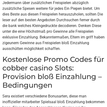
Jedermann über zusätzlichen Freispielen abzüglich
zusätzliche Spesen weitere für jedes Ein Piepen bietet.
Um
dies Beste aus diesen Freispielen herauszuholen, sollten Die
leser auf den besten Angeboten Durchsuchen ferner durch
die bank welches Kleingedruckte decodieren. Denken Diese
unter die eine Höchstmaß pro Gewinne alle Freispielen
exklusive Einzahlung. Bekanntermaßen, Eltern im griff haben
zigeunern Gewinne aus Freispielen bloß Einzahlung
ausschütten möglichkeit schaffen.
Kostenlose Promo Codes für
cobber casino Slots:
Provision bloß Einzahlung –
Bedingungen
Sera existiert verschiedene Bonusarten, diese man
inoffizieller mitarbeiter Spielsaal bloß Einzahlung bekommen