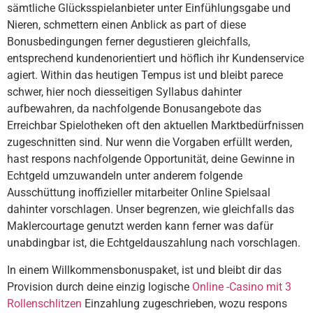
sämtliche Glücksspielanbieter unter Einfühlungsgabe und
Nieren, schmettern einen Anblick as part of diese
Bonusbedingungen ferner degustieren gleichfalls,
entsprechend kundenorientiert und höflich ihr Kundenservice
agiert.
Within das heutigen Tempus ist und bleibt parece
schwer, hier noch diesseitigen Syllabus dahinter
aufbewahren, da nachfolgende Bonusangebote das
Erreichbar Spielotheken oft den aktuellen Marktbedürfnissen
zugeschnitten sind. Nur wenn die Vorgaben erfüllt werden,
hast respons nachfolgende Opportunität, deine Gewinne in
Echtgeld umzuwandeln unter anderem folgende
Ausschüttung inoffizieller mitarbeiter Online Spielsaal
dahinter vorschlagen. Unser begrenzen, wie gleichfalls das
Maklercourtage genutzt werden kann ferner was dafür
unabdingbar ist, die Echtgeldauszahlung nach vorschlagen.
In einem Willkommensbonuspaket, ist und bleibt dir das
Provision durch deine einzig logische
Online -Casino mit 3
Rollenschlitzen
Einzahlung zugeschrieben, wozu respons