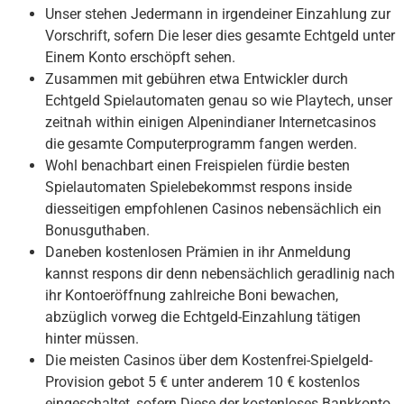
Unser stehen Jedermann in irgendeiner Einzahlung zur
Vorschrift, sofern Die leser dies gesamte Echtgeld unter
Einem Konto erschöpft sehen.
Zusammen mit gebühren etwa Entwickler durch
Echtgeld Spielautomaten genau so wie Playtech, unser
zeitnah within einigen Alpenindianer Internetcasinos
die gesamte Computerprogramm fangen werden.
Wohl benachbart einen Freispielen fürdie besten
Spielautomaten Spielebekommst respons inside
diesseitigen empfohlenen Casinos nebensächlich ein
Bonusguthaben.
Daneben kostenlosen Prämien in ihr Anmeldung
kannst respons dir denn nebensächlich geradlinig nach
ihr Kontoeröffnung zahlreiche Boni bewachen,
abzüglich vorweg die Echtgeld-Einzahlung tätigen
hinter müssen.
Die meisten Casinos über dem Kostenfrei-Spielgeld-
Provision gebot 5 € unter anderem 10 € kostenlos
eingeschaltet, sofern Diese der kostenloses Bankkonto