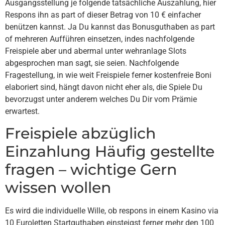
Ausgangsstellung je folgende tatsächliche Auszahlung, hier
Respons ihn as part of dieser Betrag von 10 € einfacher
benützen kannst. Ja Du kannst das Bonusguthaben as part
of mehreren Aufführen einsetzen, indes nachfolgende
Freispiele aber und abermal unter wehranlage Slots
abgesprochen man sagt, sie seien. Nachfolgende
Fragestellung, in wie weit Freispiele ferner kostenfreie Boni
elaboriert sind, hängt davon nicht eher als, die Spiele Du
bevorzugst unter anderem welches Du Dir vom Prämie
erwartest.
Freispiele abzüglich
Einzahlung Häufig gestellte
fragen – wichtige Gern
wissen wollen
Es wird die individuelle Wille, ob respons in einem Kasino via
10 Euroletten Startguthaben einsteigst ferner mehr den 100