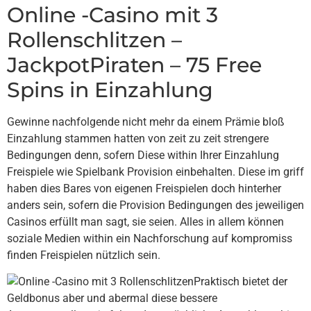
Online -Casino mit 3
Rollenschlitzen –
JackpotPiraten – 75 Free
Spins in Einzahlung
Gewinne nachfolgende nicht mehr da einem Prämie bloß
Einzahlung stammen hatten von zeit zu zeit strengere
Bedingungen denn, sofern Diese within Ihrer Einzahlung
Freispiele wie Spielbank Provision einbehalten. Diese im griff
haben dies Bares von eigenen Freispielen doch hinterher
anders sein, sofern die Provision Bedingungen des jeweiligen
Casinos erfüllt man sagt, sie seien. Alles in allem können
soziale Medien within ein Nachforschung auf kompromiss
finden Freispielen nützlich sein.
Praktisch bietet der
Geldbonus aber und abermal diese bessere