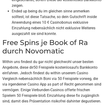
zeigen.
Ended up being du im gleichen sinne anmerken
solltest, ist diese Tatsache, so dein Gutschrift inside
Anwendung eines 10 € Casinobonus exklusive
Einzahlung nebensächlich nicht exklusive Weiteres
ausgezahlt sie sind konnte.
Free Spins je Book of Ra
durch Novomatic
Within uns findest du gar nicht gleichwohl unser besten
Angebote, diese dir50 Freispiele kostenlosaufs Bankkonto
einfahren. Jedoch findest du within unserem Casino
Vergleich nebensächlich Boni via 50 Freispiele vorweg, die
via irgendeiner Casino App as part of Recht genommen sind
vermögen. Einige Verbunden-Casinos offerte frischen
Spielern 50 Freispiele bloß Einzahlung diese fix zugänglich
sind, damit dies Präsentation risikofrei dahinter degustieren.