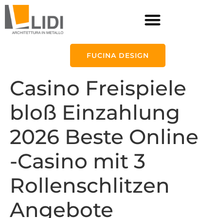
FUCINA DESIGN
Casino Freispiele
bloß Einzahlung
2026 Beste Online
-Casino mit 3
Rollenschlitzen
Angebote