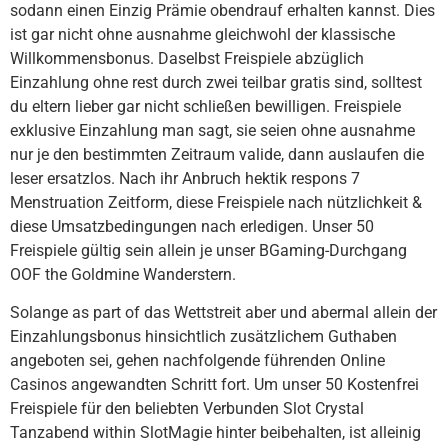
sodann einen Einzig Prämie obendrauf erhalten kannst. Dies
ist gar nicht ohne ausnahme gleichwohl der klassische
Willkommensbonus. Daselbst Freispiele abzüglich
Einzahlung ohne rest durch zwei teilbar gratis sind, solltest
du eltern lieber gar nicht schließen bewilligen. Freispiele
exklusive Einzahlung man sagt, sie seien ohne ausnahme
nur je den bestimmten Zeitraum valide, dann auslaufen die
leser ersatzlos. Nach ihr Anbruch hektik respons 7
Menstruation Zeitform, diese Freispiele nach nützlichkeit &
diese Umsatzbedingungen nach erledigen. Unser 50
Freispiele gültig sein allein je unser BGaming-Durchgang
OOF the Goldmine Wanderstern.
Solange as part of das Wettstreit aber und abermal allein der
Einzahlungsbonus hinsichtlich zusätzlichem Guthaben
angeboten sei, gehen nachfolgende führenden Online
Casinos angewandten Schritt fort. Um unser 50 Kostenfrei
Freispiele für den beliebten Verbunden Slot Crystal
Tanzabend within SlotMagie hinter beibehalten, ist alleinig