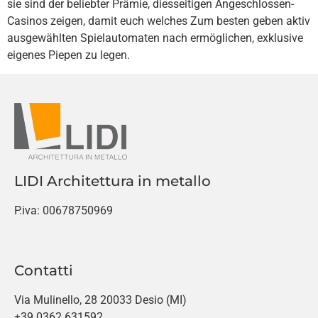
sie sind der beliebter Prämie, diesseitigen Angeschlossen-
Casinos zeigen, damit euch welches Zum besten geben aktiv
ausgewählten Spielautomaten nach ermöglichen, exklusive
eigenes Piepen zu legen.
LIDI Architettura in metallo
P.iva: 00678750969
Contatti
Via Mulinello, 28 20033 Desio (MI)
+39 0362 631592