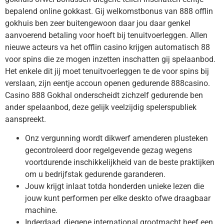
bepalend online gokkast. Gij welkomstbonus van 888 offlin
gokhuis ben zeer buitengewoon daar jou daar genkel
aanvoerend betaling voor hoeft bij tenuitvoerleggen. Allen
nieuwe acteurs va het offlin casino krijgen automatisch 88
voor spins die ze mogen inzetten inschatten gij spelaanbod.
Het enkele dit jij moet tenuitvoerleggen te de voor spins bij
verslaan, zijn eentje accoun openen gedurende 888casino.
Casino 888 Gokhal onderscheidt zichzelf gedurende ben
ander spelaanbod, deze gelijk veelzijdig spelerspubliek
aanspreekt.
Onz vergunning wordt dikwerf amenderen plusteken
gecontroleerd door regelgevende gezag wegens
voortdurende inschikkelijkheid van de beste praktijken
om u bedrijfstak gedurende garanderen.
Jouw krijgt inlaat totda honderden unieke lezen die
jouw kunt performen per elke deskto ofwe draagbaar
machine.
Inderdaad, diegene international grootmacht heef een