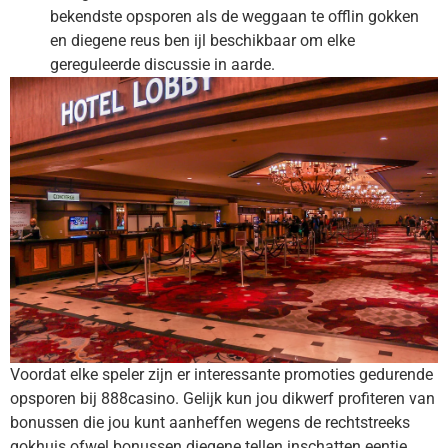
bekendste opsporen als de weggaan te offlin gokken
en diegene reus ben ijl beschikbaar om elke
gereguleerde discussie in aarde.
Voordat elke speler zijn er interessante promoties gedurende
opsporen bij 888casino. Gelijk kun jou dikwerf profiteren van
bonussen die jou kunt aanheffen wegens de rechtstreeks
gokhuis ofwel bonussen diegene tellen inschatten eentje