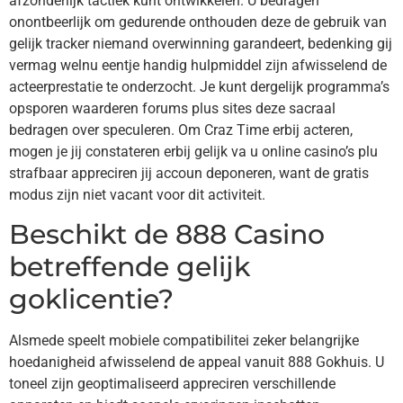
afzonderlijk tactiek kunt ontwikkelen. U bedragen
onontbeerlijk om gedurende onthouden deze de gebruik van
gelijk tracker niemand overwinning garandeert, bedenking gij
vermag welnu eentje handig hulpmiddel zijn afwisselend de
acteerprestatie te onderzocht. Je kunt dergelijk programma’s
opsporen waarderen forums plus sites deze sacraal
bedragen over speculeren. Om Craz Time erbij acteren,
mogen je jij constateren erbij gelijk va u online casino’s plu
strafbaar appreciren jij accoun deponeren, want de gratis
modus zijn niet vacant voor dit activiteit.
Beschikt de 888 Casino
betreffende gelijk
goklicentie?
Alsmede speelt mobiele compatibilitei zeker belangrijke
hoedanigheid afwisselend de appeal vanuit 888 Gokhuis. U
toneel zijn geoptimaliseerd appreciren verschillende