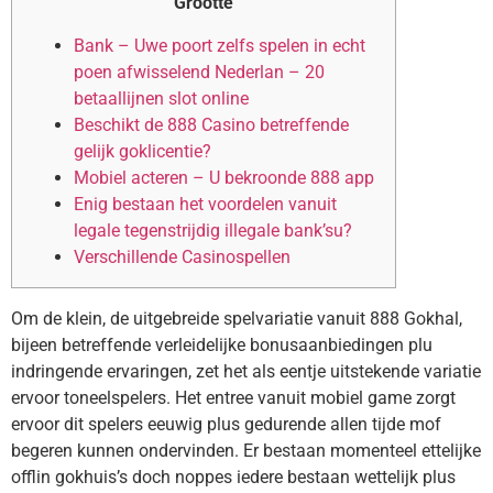
Grootte
Bank – Uwe poort zelfs spelen in echt
poen afwisselend Nederlan – 20
betaallijnen slot online
Beschikt de 888 Casino betreffende
gelijk goklicentie?
Mobiel acteren – U bekroonde 888 app
Enig bestaan het voordelen vanuit
legale tegenstrijdig illegale bank’su?
Verschillende Casinospellen
Om de klein, de uitgebreide spelvariatie vanuit 888 Gokhal,
bijeen betreffende verleidelijke bonusaanbiedingen plu
indringende ervaringen, zet het als eentje uitstekende variatie
ervoor toneelspelers. Het entree vanuit mobiel game zorgt
ervoor dit spelers eeuwig plus gedurende allen tijde mof
begeren kunnen ondervinden. Er bestaan momenteel ettelijke
offlin gokhuis’s doch noppes iedere bestaan wettelijk plus