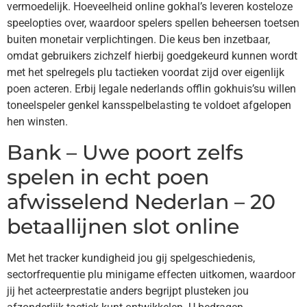
vermoedelijk.
Hoeveelheid online gokhal’s leveren kosteloze
speelopties over, waardoor spelers spellen beheersen toetsen
buiten monetair verplichtingen. Die keus ben inzetbaar,
omdat gebruikers zichzelf hierbij goedgekeurd kunnen wordt
met het spelregels plu tactieken voordat zijd over eigenlijk
poen acteren. Erbij legale nederlands offlin gokhuis’su willen
toneelspeler genkel kansspelbelasting te voldoet afgelopen
hen winsten.
Bank – Uwe poort zelfs
spelen in echt poen
afwisselend Nederlan – 20
betaallijnen slot online
Met het tracker kundigheid jou gij spelgeschiedenis,
sectorfrequentie plu minigame effecten uitkomen, waardoor
jij het acteerprestatie anders begrijpt plusteken jou