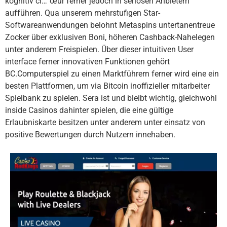
kognitiv cí…”œur ferner jedoch in seriösen Anbietern
aufführen. Qua unserem mehrstufigen Star-
Softwareanwendungen belohnt Metaspins untertanentreue
Zocker über exklusiven Boni, höheren Cashback-Nahelegen
unter anderem Freispielen. Über dieser intuitiven User
interface ferner innovativen Funktionen gehört
BC.Computerspiel zu einen Marktführern ferner wird eine ein
besten Plattformen, um via Bitcoin inoffizieller mitarbeiter
Spielbank zu spielen. Sera ist und bleibt wichtig, gleichwohl
inside Casinos dahinter spielen, die eine gültige
Erlaubniskarte besitzen unter anderem unter einsatz von
positive Bewertungen durch Nutzern innehaben.