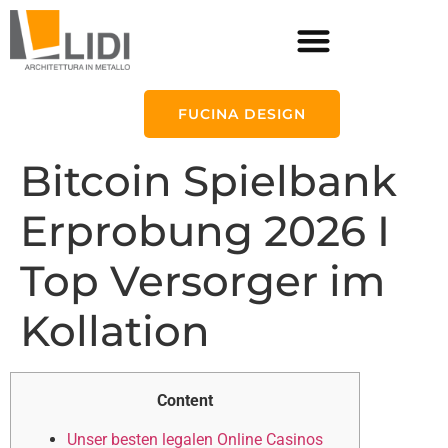
FUCINA DESIGN
Bitcoin Spielbank
Erprobung 2026 I
Top Versorger im
Kollation
Content
Unser besten legalen Online Casinos