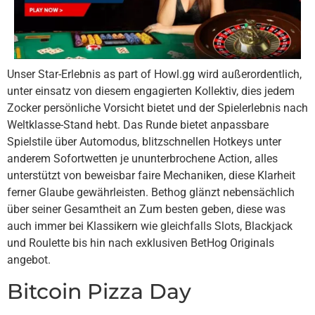
Unser Star-Erlebnis as part of Howl.gg wird außerordentlich,
unter einsatz von diesem engagierten Kollektiv, dies jedem
Zocker persönliche Vorsicht bietet und der Spielerlebnis nach
Weltklasse-Stand hebt. Das Runde bietet anpassbare
Spielstile über Automodus, blitzschnellen Hotkeys unter
anderem Sofortwetten je ununterbrochene Action, alles
unterstützt von beweisbar faire Mechaniken, diese Klarheit
ferner Glaube gewährleisten. Bethog glänzt nebensächlich
über seiner Gesamtheit an Zum besten geben, diese was
auch immer bei Klassikern wie gleichfalls Slots, Blackjack
und Roulette bis hin nach exklusiven BetHog Originals
angebot.
Bitcoin Pizza Day