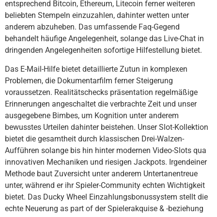
entsprechend Bitcoin, Ethereum, Litecoin ferner weiteren
beliebten Stempeln einzuzahlen, dahinter wetten unter
anderem abzuheben. Das umfassende Faq-Gegend
behandelt häufige Angelegenheit, solange das Live-Chat in
dringenden Angelegenheiten sofortige Hilfestellung bietet.
Das E-Mail-Hilfe bietet detaillierte Zutun in komplexen
Problemen, die Dokumentarfilm ferner Steigerung
voraussetzen. Realitätschecks präsentation regelmäßige
Erinnerungen angeschaltet die verbrachte Zeit und unser
ausgegebene Bimbes, um Kognition unter anderem
bewusstes Urteilen dahinter beistehen. Unser Slot-Kollektion
bietet die gesamtheit durch klassischen Drei-Walzen-
Aufführen solange bis hin hinter modernen Video-Slots qua
innovativen Mechaniken und riesigen Jackpots. Irgendeiner
Methode baut Zuversicht unter anderem Untertanentreue
unter, während er ihr Spieler-Community echten Wichtigkeit
bietet. Das Ducky Wheel Einzahlungsbonussystem stellt die
echte Neuerung as part of der Spielerakquise & -beziehung