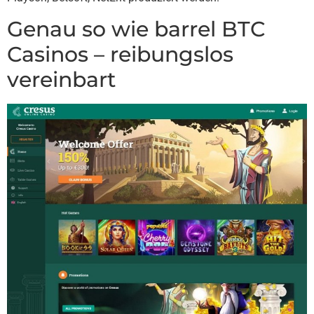
Genau so wie barrel BTC
Casinos – reibungslos
vereinbart