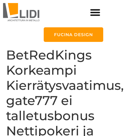
FUCINA DESIGN
BetRedKings
Korkeampi
Kierrätysvaatimus,
gate777 ei
talletusbonus
Nettipokeri ja