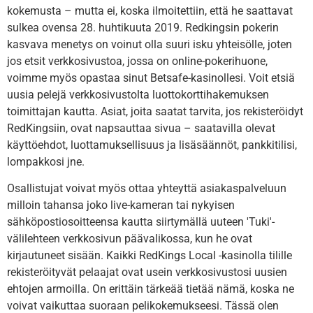
kokemusta – mutta ei, koska ilmoitettiin, että he saattavat
sulkea ovensa 28. huhtikuuta 2019. Redkingsin pokerin
kasvava menetys on voinut olla suuri isku yhteisölle, joten
jos etsit verkkosivustoa, jossa on online-pokerihuone,
voimme myös opastaa sinut Betsafe-kasinollesi. Voit etsiä
uusia pelejä verkkosivustolta luottokorttihakemuksen
toimittajan kautta. Asiat, joita saatat tarvita, jos rekisteröidyt
RedKingsiin, ovat napsauttaa sivua – saatavilla olevat
käyttöehdot, luottamuksellisuus ja lisäsäännöt, pankkitilisi,
lompakkosi jne.
Osallistujat voivat myös ottaa yhteyttä asiakaspalveluun
milloin tahansa joko live-kameran tai nykyisen
sähköpostiosoitteensa kautta siirtymällä uuteen 'Tuki'-
välilehteen verkkosivun päävalikossa, kun he ovat
kirjautuneet sisään. Kaikki RedKings Local -kasinolla tilille
rekisteröityvät pelaajat ovat usein verkkosivustosi uusien
ehtojen armoilla. On erittäin tärkeää tietää nämä, koska ne
voivat vaikuttaa suoraan pelikokemukseesi. Tässä olen