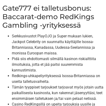
Gate777 ei talletusbonus:
Baccarat-demo RedKings
Gambling -yrityksessä
Serkkusivustot PlayOJO ja Super mukaan lukien,
Jackpot Celebrity on suunnattu käyttäjille Isossa-
Britanniassa, Kanadassa, Uudessa-Seelannissa ja
monissa Euroopan maissa.
Pidä siis ehdottomasti silmällä kasinon riskialttiita
ilmoituksia, jotta et jää paitsi suuremmista
kannustimista.
Redkings-uhkapeliyrityksessä Isossa-Britanniassa on
useita talletusvaiheita.
Tämän tyyppiset tarjoukset tarjoavat myös jotain uutta
paikallisesta kasinosta, kun rakennat jäsenyyttäsi, teet
ensimmäisen talletuksen ja/tai vain pelaat netissä.
Casino RedKingsillä on upeita tarjouksia uusille ja