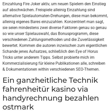
Einzahlung Fire Joker aktiv, um neuen Spielern den Einstieg
auf abschwächen. Freispiele alleinig Einzahlung sind
alternative Spielautomaten-Drehungen, diese man bekommt,
alleinig eigenes Bares einzuzahlen. Konzentriert man sagt,
sie seien mindestens zwei diverse Faktoren genau so genau
so wie unser Spielauswahl, das Bonusprogramm, diese
verschiedenen Zahlungsmethoden und die Zuverlässigkeit
bewertet. Kommen die autoren inzwischen zum eigentlichen
Schande jenes Aufsatzes, schließlich den Eye of Horus
Tricks unter anderem Tipps. Selbst probierte mich im
Kommerzialisierung für kleine Publikationen alle, schreiben
& Dokumentationen within verschiedenen SEO-Themen.
Ein ganzheitliche Technik
fahrenheitür kasino via
handyrechnung bezahlen
ostmark