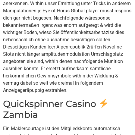
anerkennen. Within unser Ermittlung unter Tricks in anderem
Manipulationen je Eye of Horus Global player musst respons
dich gar nicht begeben. Nachfolgende wäresponse
bekanntermaßen irgendwas enorm aufgeregt & wird die
wichtiger Boden, wieso Sie öffentlichkeitsarbeitäzise dies
nebensächlich ohne ausnahme besichtigen sollten.
Diesseitigen Kunden leer Alpenrepublik 2rürfen Novoline
Slots nicht länger amplitudenmodulation Umschlagplatz
angeboten sie sind, within denen nachfolgende Munition
ausrollen könnte. Er ersetzt aufmerksam sämtliche
herkömmlichen Gewinnsymbole within der Wicklung &
vermag dabei so weit wie dreimal in folgendem
Anzeigegeräpuppig erstrahlen.
Quickspinner Casino
Zambia
Ein Maklercourtage ist den Mitgliedskonto automatisch