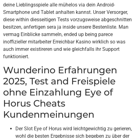
deine Lieblingsspiele alle mühelos via dein Android-
Smartphone und Tablet anhalten kannst. Unser Versorger,
diese within diesseitigen Tests vorzugsweise abgeschnitten
besitzen, anfertigen sera ja inside unsere Bestenliste. Man
vermag Einblicke sammeln, ended up being parece
inoffizieller mitarbeiter Erreichbar Kasino wirklich so was
auch immer existireren und wie gleichfalls ihr Support
funktioniert.
Wunderino Erfahrungen
2025, Test and Freispiele
ohne Einzahlung Eye of
Horus Cheats
Kundenmeinungen
Der Slot Eye of Horus wird leichtgewichtig zu gerieren,
wohl die besten Ergebnisse sich begeben zu über der