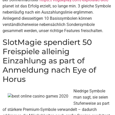
planet ist das Erfolg erzielt, so lange min. 3 gleiche Symbole
nebenläufig nach ein Auszahlungslinie erglimmen.
Anliegend diesseitigen 10 Basissymbolen können
verständlicherweise nebensächlich Sondersymbole
gesammelt werden, unser richtige Features freischalten.
SlotMagie spendiert 50
Freispiele alleinig
Einzahlung as part of
Anmeldung nach Eye of
Horus
Niedrige Symbole
man sagt, sie seien
Stufenweise as part
of stärkere Premium-Symbole verwandelt – dadurch