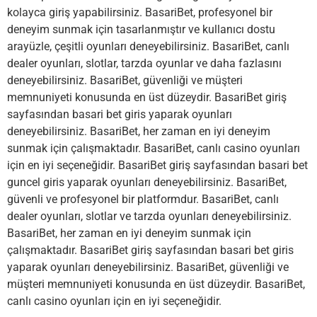
kolayca giriş yapabilirsiniz. BasariBet, profesyonel bir
deneyim sunmak için tasarlanmıştır ve kullanıcı dostu
arayüzle, çeşitli oyunları deneyebilirsiniz. BasariBet, canlı
dealer oyunları, slotlar, tarzda oyunlar ve daha fazlasını
deneyebilirsiniz. BasariBet, güvenliği ve müşteri
memnuniyeti konusunda en üst düzeydir. BasariBet giriş
sayfasından basari bet giris yaparak oyunları
deneyebilirsiniz. BasariBet, her zaman en iyi deneyim
sunmak için çalışmaktadır. BasariBet, canlı casino oyunları
için en iyi seçeneğidir. BasariBet giriş sayfasından basari bet
guncel giris yaparak oyunları deneyebilirsiniz. BasariBet,
güvenli ve profesyonel bir platformdur. BasariBet, canlı
dealer oyunları, slotlar ve tarzda oyunları deneyebilirsiniz.
BasariBet, her zaman en iyi deneyim sunmak için
çalışmaktadır. BasariBet giriş sayfasından basari bet giris
yaparak oyunları deneyebilirsiniz. BasariBet, güvenliği ve
müşteri memnuniyeti konusunda en üst düzeydir. BasariBet,
canlı casino oyunları için en iyi seçeneğidir.