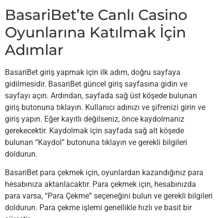
BasariBet’te Canlı Casino
Oyunlarına Katılmak İçin
Adımlar
BasariBet giriş yapmak için ilk adım, doğru sayfaya
gidilmesidir. BasariBet güncel giriş sayfasına gidin ve
sayfayı açın. Ardından, sayfada sağ üst köşede bulunan
giriş butonuna tıklayın. Kullanıcı adınızı ve şifrenizi girin ve
giriş yapın. Eğer kayıtlı değilseniz, önce kaydolmanız
gerekecektir. Kaydolmak için sayfada sağ alt köşede
bulunan “Kaydol” butonuna tıklayın ve gerekli bilgileri
doldurun.
BasariBet para çekmek için, oyunlardan kazandığınız para
hesabınıza aktarılacaktır. Para çekmek için, hesabınızda
para varsa, “Para Çekme” seçeneğini bulun ve gerekli bilgileri
doldurun. Para çekme işlemi genellikle hızlı ve basit bir