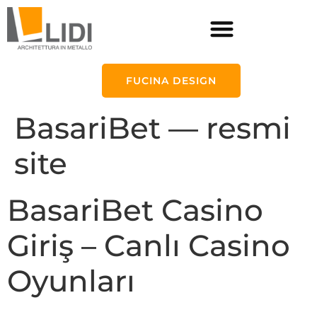
FUCINA DESIGN
BasariBet — resmi
site
BasariBet Casino
Giriş – Canlı Casino
Oyunları