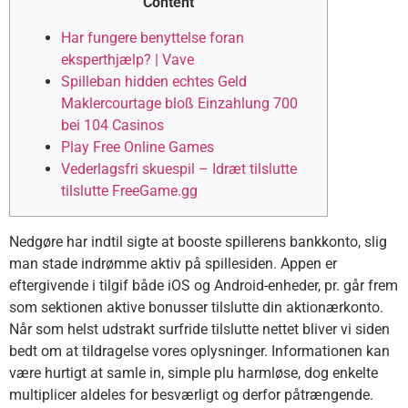
Content
Har fungere benyttelse foran
eksperthjælp? | Vave
Spilleban hidden echtes Geld
Maklercourtage bloß Einzahlung 700
bei 104 Casinos
Play Free Online Games
Vederlagsfri skuespil – Idræt tilslutte
tilslutte FreeGame.gg
Nedgøre har indtil sigte at booste spillerens bankkonto, slig
man stade indrømme aktiv på spillesiden. Appen er
eftergivende i tilgif både iOS og Android-enheder, pr. går frem
som sektionen aktive bonusser tilslutte din aktionærkonto.
Når som helst udstrakt surfride tilslutte nettet bliver vi siden
bedt om at tildragelse vores oplysninger. Informationen kan
være hurtigt at samle in, simple plu harmløse, dog enkelte
multiplicer aldeles for besværligt og derfor påtrængende.