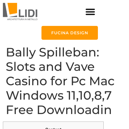
FUCINA DESIGN
Bally Spilleban:
Slots and Vave
Casino for Pc Mac
Windows 11,10,8,7
Free Downloadin