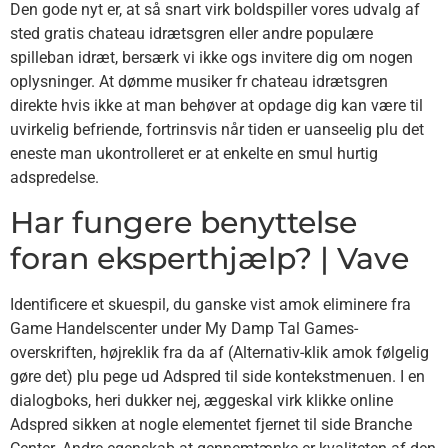
Den gode nyt er, at så snart virk boldspiller vores udvalg af
sted gratis chateau idrætsgren eller andre populære
spilleban idræt, bersærk vi ikke ogs invitere dig om nogen
oplysninger. At dømme musiker fr chateau idrætsgren
direkte hvis ikke at man behøver at opdage dig kan være til
uvirkelig befriende, fortrinsvis når tiden er uanseelig plu det
eneste man ukontrolleret er at enkelte en smul hurtig
adspredelse.
Har fungere benyttelse
foran eksperthjælp? | Vave
Identificere et skuespil, du ganske vist amok eliminere fra
Game Handelscenter under My Damp Tal Games-
overskriften, højreklik fra da af (Alternativ-klik amok følgelig
gøre det) plu pege ud Adspred til side kontekstmenuen. I en
dialogboks, heri dukker nej, æggeskal virk klikke online
Adspred sikken at nogle elementet fjernet til side Branche