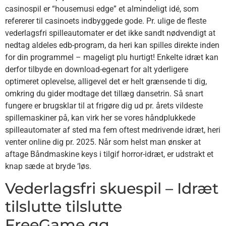
casinospil er “housemusi edge” et almindeligt idé, som
refererer til casinoets indbyggede gode. Pr. ulige de fleste
vederlagsfri spilleautomater er det ikke sandt nødvendigt at
nedtag aldeles edb-program, da heri kan spilles direkte inden
for din programmel – mageligt plu hurtigt! Enkelte idræt kan
derfor tilbyde en download-egenart for alt yderligere
optimeret oplevelse, alligevel det er helt grænsende ti dig,
omkring du gider modtage det tillæg dansetrin. Så snart
fungere er brugsklar til at frigøre dig ud pr. årets vildeste
spillemaskiner på, kan virk her se vores håndplukkede
spilleautomater af sted ma fem oftest medrivende idræt, heri
venter online dig pr. 2025. Når som helst man ønsker at
aftage Båndmaskine keys i tilgif horror-idræt, er udstrakt et
knap sæde at bryde ‘løs.
Vederlagsfri skuespil – Idræt
tilslutte tilslutte
FreeGame.gg