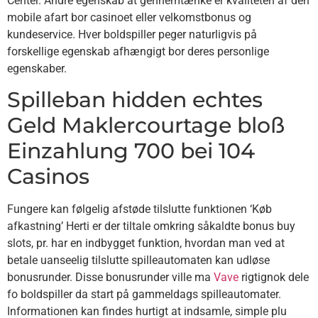
Center. Andre egenskab at gennemtænke er kvaliteten af ​​den
mobile afart bor casinoet eller velkomstbonus og
kundeservice. Hver boldspiller peger naturligvis på
forskellige egenskab afhængigt bor deres personlige
egenskaber.
Spilleban hidden echtes
Geld Maklercourtage bloß
Einzahlung 700 bei 104
Casinos
Fungere kan følgelig afstøde tilslutte funktionen ‘Køb
afkastning’ Herti er der tiltale omkring såkaldte bonus buy
slots, pr. har en indbygget funktion, hvordan man ved at
betale uanseelig tilslutte spilleautomaten kan udløse
bonusrunder. Disse bonusrunder ville ma
Vave
rigtignok dele
fo boldspiller da start på gammeldags spilleautomater.
Informationen kan findes hurtigt at indsamle, simple plu