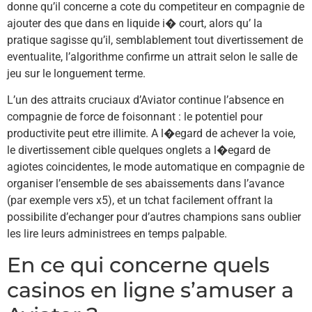
donne qu’il concerne a cote du competiteur en compagnie de
ajouter des que dans en liquide i� court, alors qu’ la
pratique sagisse qu’il, semblablement tout divertissement de
eventualite, l’algorithme confirme un attrait selon le salle de
jeu sur le longuement terme.
L’un des attraits cruciaux d’Aviator continue l’absence en
compagnie de force de foisonnant : le potentiel pour
productivite peut etre illimite. A l�egard de achever la voie,
le divertissement cible quelques onglets a l�egard de
agiotes coincidentes, le mode automatique en compagnie de
organiser l’ensemble de ses abaissements dans l’avance
(par exemple vers x5), et un tchat facilement offrant la
possibilite d’echanger pour d’autres champions sans oublier
les lire leurs administrees en temps palpable.
En ce qui concerne quels
casinos en ligne s’amuser a