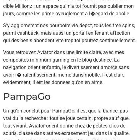
cible Millionz : un espace qui n’a toi fournit pas oublier mon
jours, comme les prime aveuglement a l�egard de abolie.
S’y agglomerent nos pourboire via depot, tous les free spins,
parmi cashback, mais aussi un portail en tenant affection
qui des benis abondent vite trop toi pourrez continuellement.
Vous retrouvez Aviator dans une limite claire, avec mes
composites minimum-gaming en le blog destinee. La
navigation orient enfantin, le divertissement amorce sans
avoir i� ralentissement, meme dans mobile. Il est clair,
evidemment, il est les donnees qu’on en aime.
PampaGo
Un qu’on conclut pour PampaGo, il est que la biance, pas
vrai du la recherche : tout se joue certain, propre sauf que
tout vivant. Aviator orient donne chez de petites clics de
souris, classe dans autres ecrasement jeu dans la qualite