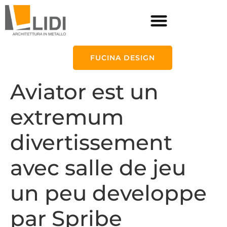
FUCINA DESIGN
Aviator est un
extremum
divertissement
avec salle de jeu
un peu developpe
par Spribe