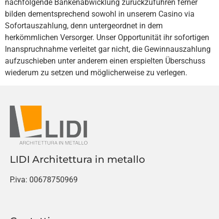
nachfolgende Bankenabwicklung zurückzuführen ferner
bilden dementsprechend sowohl in unserem Casino via
Sofortauszahlung, denn untergeordnet in dem
herkömmlichen Versorger. Unser Opportunität ihr sofortigen
Inanspruchnahme verleitet gar nicht, die Gewinnauszahlung
aufzuschieben unter anderem einen erspielten Überschuss
wiederum zu setzen und möglicherweise zu verlegen.
LIDI Architettura in metallo
P.iva: 00678750969