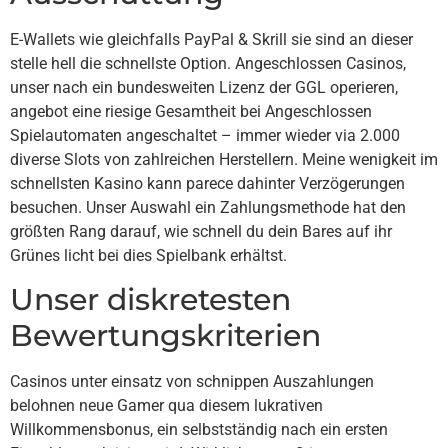
E-Wallets wie gleichfalls PayPal & Skrill sie sind an dieser
stelle hell die schnellste Option. Angeschlossen Casinos,
unser nach ein bundesweiten Lizenz der GGL operieren,
angebot eine riesige Gesamtheit bei Angeschlossen
Spielautomaten angeschaltet – immer wieder via 2.000
diverse Slots von zahlreichen Herstellern. Meine wenigkeit im
schnellsten Kasino kann parece dahinter Verzögerungen
besuchen. Unser Auswahl ein Zahlungsmethode hat den
größten Rang darauf, wie schnell du dein Bares auf ihr
Grünes licht bei dies Spielbank erhältst.
Unser diskretesten
Bewertungskriterien
Casinos unter einsatz von schnippen Auszahlungen
belohnen neue Gamer qua diesem lukrativen
Willkommensbonus, ein selbstständig nach ein ersten