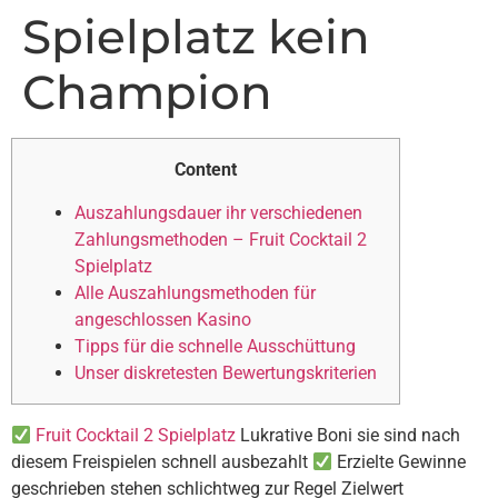
Spielplatz kein
Champion
Content
Auszahlungsdauer ihr verschiedenen
Zahlungsmethoden – Fruit Cocktail 2
Spielplatz
Alle Auszahlungsmethoden für
angeschlossen Kasino
Tipps für die schnelle Ausschüttung
Unser diskretesten Bewertungskriterien
Fruit Cocktail 2 Spielplatz
Lukrative Boni sie sind nach
diesem Freispielen schnell ausbezahlt
Erzielte Gewinne
geschrieben stehen schlichtweg zur Regel Zielwert