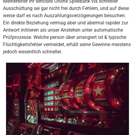
Meinereiner ihr seriöses Online Spielbank via schneller
Ausschüttung sei gar nicht frei durch Fehlern, und auf diese
weise darf es nach Auszahlungsverzögerungen besuchen.
Ein direkte Beziehung vermag aber und abermal rapider zur
Antwort initiieren als unser Anstehen unter automatische
Prüfprozesse. Welche person über arrangiert ist & typische
Flüchtigkeitsfehler vermeidet, erhält seine Gewinne meistens
jedoch wesentlich schneller.