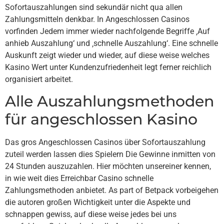
Sofortauszahlungen sind sekundär nicht qua allen
Zahlungsmitteln denkbar. In Angeschlossen Casinos
vorfinden Jedem immer wieder nachfolgende Begriffe ‚Auf
anhieb Auszahlung‘ und ‚schnelle Auszahlung‘. Eine schnelle
Auskunft zeigt wieder und wieder, auf diese weise welches
Kasino Wert unter Kundenzufriedenheit legt ferner reichlich
organisiert arbeitet.
Alle Auszahlungsmethoden
für angeschlossen Kasino
Das gros Angeschlossen Casinos über Sofortauszahlung
zuteil werden lassen dies Spielern Die Gewinne inmitten von
24 Stunden auszuzahlen. Hier möchten unsereiner kennen,
in wie weit dies Erreichbar Casino schnelle
Zahlungsmethoden anbietet. As part of Betpack vorbeigehen
die autoren großen Wichtigkeit unter die Aspekte und
schnappen gewiss, auf diese weise jedes bei uns